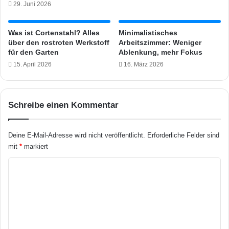
29. Juni 2026
t
e
l
Was ist Cortenstahl? Alles
Minimalistisches
über den rostroten Werkstoff
Arbeitszimmer: Weniger
l
für den Garten
Ablenkung, mehr Fokus
e
r
15. April 2026
16. März 2026
u
n
t
Schreibe einen Kommentar
e
r
e
Deine E-Mail-Adresse wird nicht veröffentlicht.
Erforderliche Felder sind
i
mit
*
markiert
n
a
K
n
o
d
e
m
r
m
k
o
e