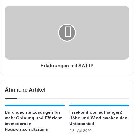
e
r
E
ä
r
t
f
e
a
v
h
e
r
r
u
s
n
c
g
h
e
Erfahrungen mit SAT-IP
i
n
e
m
d
i
Ähnliche Artikel
e
t
n
S
e
A
r
T
Durchdachte Lösungen für
Insektenhotel aufhängen:
H
-
mehr Ordnung und Effizienz
Höhe und Wind machen den
e
I
im modernen
Unterschied
r
P
Hauswirtschaftsraum
8. Mai 2026
s