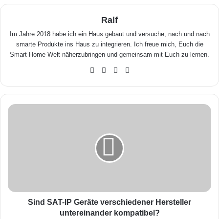
Ralf
Im Jahre 2018 habe ich ein Haus gebaut und versuche, nach und nach
smarte Produkte ins Haus zu integrieren. Ich freue mich, Euch die
Smart Home Welt näherzubringen und gemeinsam mit Euch zu lernen.
We
Fa
X
Yo
bse
ceb
uTu
ite
ook
be
S
i
n
d
S
A
T
-
I
P
Sind SAT-IP Geräte verschiedener Hersteller
G
untereinander kompatibel?