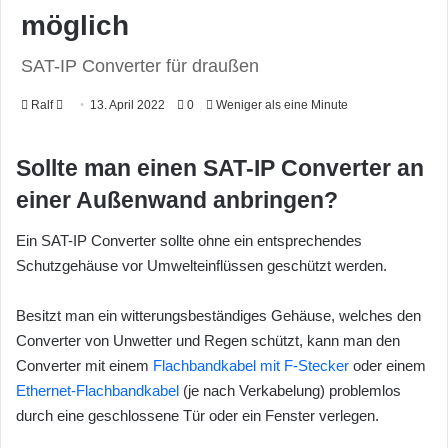
möglich
SAT-IP Converter für draußen
Ralf
F
13. April 2022
0
Weniger als eine Minute
o
l
Sollte man einen SAT-IP Converter an
l
einer Außenwand anbringen?
o
w
Ein SAT-IP Converter sollte ohne ein entsprechendes
o
Schutzgehäuse vor Umwelteinflüssen geschützt werden.
n
X
Besitzt man ein witterungsbeständiges Gehäuse, welches den
Converter von Unwetter und Regen schützt, kann man den
Converter mit einem
Flachbandkabel mit F-Stecker
oder einem
Ethernet-Flachbandkabel
(je nach Verkabelung) problemlos
durch eine geschlossene Tür oder ein Fenster verlegen.