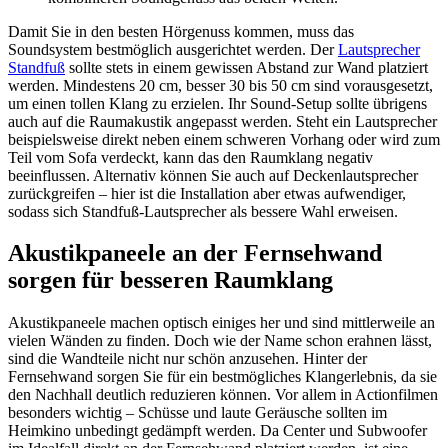
Damit Sie in den besten Hörgenuss kommen, muss das
Soundsystem bestmöglich ausgerichtet werden. Der
Lautsprecher
Standfuß
sollte stets in einem gewissen Abstand zur Wand platziert
werden. Mindestens 20 cm, besser 30 bis 50 cm sind vorausgesetzt,
um einen tollen Klang zu erzielen. Ihr Sound-Setup sollte übrigens
auch auf die Raumakustik angepasst werden. Steht ein Lautsprecher
beispielsweise direkt neben einem schweren Vorhang oder wird zum
Teil vom Sofa verdeckt, kann das den Raumklang negativ
beeinflussen. Alternativ können Sie auch auf Deckenlautsprecher
zurückgreifen – hier ist die Installation aber etwas aufwendiger,
sodass sich Standfuß-Lautsprecher als bessere Wahl erweisen.
Akustikpaneele an der Fernsehwand
sorgen für besseren Raumklang
Akustikpaneele machen optisch einiges her und sind mittlerweile an
vielen Wänden zu finden. Doch wie der Name schon erahnen lässt,
sind die Wandteile nicht nur schön anzusehen. Hinter der
Fernsehwand sorgen Sie für ein bestmögliches Klangerlebnis, da sie
den Nachhall deutlich reduzieren können. Vor allem in Actionfilmen
besonders wichtig – Schüsse und laute Geräusche sollten im
Heimkino unbedingt gedämpft werden. Da Center und Subwoofer