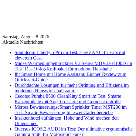
Samstag, August 8 2026
Aktuelle Nachrichten
Soundcore Liberty 5 Pro im Test: starke ANC-In-Ears mit
cleverem Case
Midea Wärmepumpentrockner V3 Series MDV3EH100D im
Test: Das 10-kg-Kraftpaket für moderne Haushalte
Ihr Smart Home mit Home Assistant: Bücher-Review zum
Quickstart-Guide
Durchdachte Lösungen für mehr Ordnung und Effizienz im
modernen Hauswirtschaftsraum
Cecotec Pumba 8500 CleanKitty Smart im Test: Smarte
Katzentoilette mit App, 65 Litern und Geruchskontrolle
Meross BewässerungscSmart Sprinkler Timer MST200 im
Test: Smarte Bewässerung für zwei Gartenbereiche
Insektenhotel aufhängen: Höhe und Wind machen den
Unterschied
Quersus ICOS.2 AUDI im Test: Der ultimative ergonomische
Gaming-Stuhl für Motorsport-Fans?