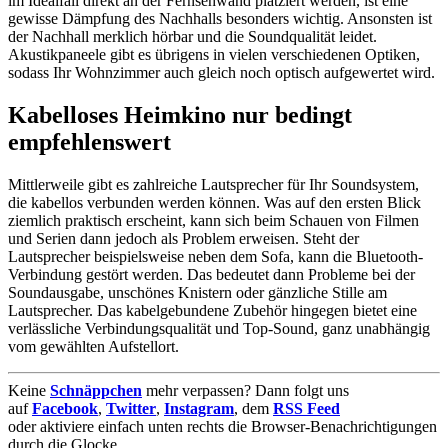
im Idealfall direkt an der Fernsehwand platziert werden, ist eine
gewisse Dämpfung des Nachhalls besonders wichtig. Ansonsten ist
der Nachhall merklich hörbar und die Soundqualität leidet.
Akustikpaneele gibt es übrigens in vielen verschiedenen Optiken,
sodass Ihr Wohnzimmer auch gleich noch optisch aufgewertet wird.
Kabelloses Heimkino nur bedingt
empfehlenswert
Mittlerweile gibt es zahlreiche Lautsprecher für Ihr Soundsystem,
die kabellos verbunden werden können. Was auf den ersten Blick
ziemlich praktisch erscheint, kann sich beim Schauen von Filmen
und Serien dann jedoch als Problem erweisen. Steht der
Lautsprecher beispielsweise neben dem Sofa, kann die Bluetooth-
Verbindung gestört werden. Das bedeutet dann Probleme bei der
Soundausgabe, unschönes Knistern oder gänzliche Stille am
Lautsprecher. Das kabelgebundene Zubehör hingegen bietet eine
verlässliche Verbindungsqualität und Top-Sound, ganz unabhängig
vom gewählten Aufstellort.
Keine
Schnäppchen
mehr verpassen? Dann folgt uns
auf
Facebook
,
Twitter
,
Instagram
, dem
RSS Feed
oder aktiviere einfach unten rechts die Browser-Benachrichtigungen
durch die Glocke,