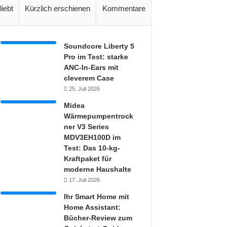
liebt
Kürzlich erschienen
Kommentare
Soundcore Liberty 5
Pro im Test: starke
ANC-In-Ears mit
cleverem Case
25. Juli 2026
Midea
Wärmepumpentrock
ner V3 Series
MDV3EH100D im
Test: Das 10-kg-
Kraftpaket für
moderne Haushalte
17. Juli 2026
Ihr Smart Home mit
Home Assistant:
Bücher-Review zum