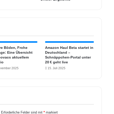
l
a
n
l
a
g
e
m
i
re Böden, Frohe
Amazon Haul Beta startet in
t
age: Eine Übersicht
Deutschland –
ovacs aktuellem
R
Schnäppchen-Portal unter
lio
20 € geht live
F
I
ovember 2025
15. Juli 2025
D
&
F
i
n
g
e
r
.
Erforderliche Felder sind mit
*
markiert