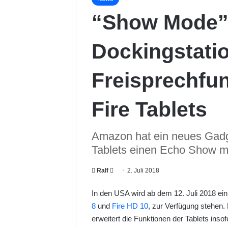
“Show Mode”
Dockingstatio
Freisprechfu
Fire Tablets
Amazon hat ein neues Gadge
Tablets einen Echo Show m
Ralf
F
2. Juli 2018
o
In den USA wird ab dem 12. Juli 2018 ei
l
8
und
Fire HD 10
, zur Verfügung stehen.
l
erweitert die Funktionen der Tablets ins
o