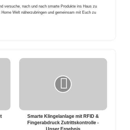
und versuche, nach und nach smarte Produkte ins Haus zu
art Home Welt näherzubringen und gemeinsam mit Euch zu
S
m
a
r
t
e
K
l
i
t
n
Smarte Klingelanlage mit RFID &
g
Fingerabdruck Zutrittskontrolle -
e
Unser Ergebnis