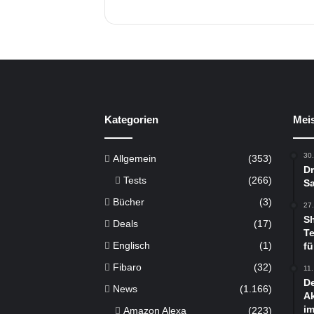
Kategorien
Meis
30
Allgemein
(353)
Dr
Tests
(266)
Sa
Bücher
(3)
27
S
Deals
(17)
Te
Englisch
(1)
fü
Fibaro
(32)
11
De
News
(1.166)
Ak
im
Amazon Alexa
(223)