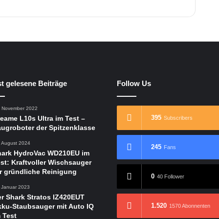
l
l
e
-
U
n
s
e
r
t gelesene Beiträge
Follow Us
E
r
. November 2022
g
395
eame L10s Ultra im Test –
Subscribers
e
ugroboter der Spitzenklasse
b
. August 2024
n
245
Fans
hark HydroVac WD210EU im
i
st: Kraftvoller Wischsauger
s
r gründliche Reinigung
0
40 Follower
. Januar 2023
r Shark Stratos IZ420EUT
1.520
ku-Staubsauger mit Auto IQ
1570 Abonnenten
 Test