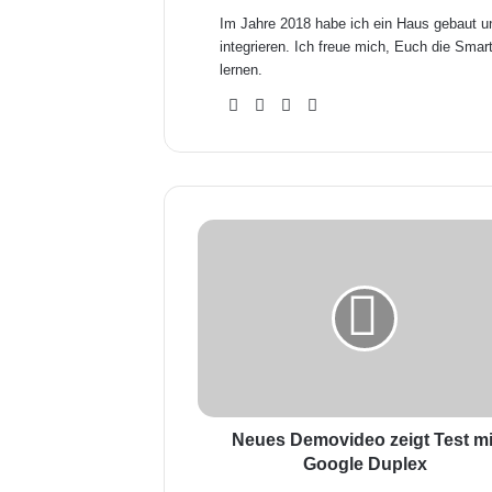
Im Jahre 2018 habe ich ein Haus gebaut 
integrieren. Ich freue mich, Euch die Sm
lernen.
We
Fa
X
Yo
bse
ceb
uTu
ite
ook
be
N
e
u
e
s
D
e
m
o
v
Neues Demovideo zeigt Test mi
i
Google Duplex
d