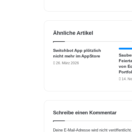
e
o
z
e
i
Ähnliche Artikel
g
t
T
Switchbot App plötzlich
e
Saube
nicht mehr im AppStore
s
Feiert
26. März 2026
t
von Ec
Portfo
m
i
14. N
t
G
o
o
g
Schreibe einen Kommentar
l
e
D
Deine E-Mail-Adresse wird nicht veröffentlicht