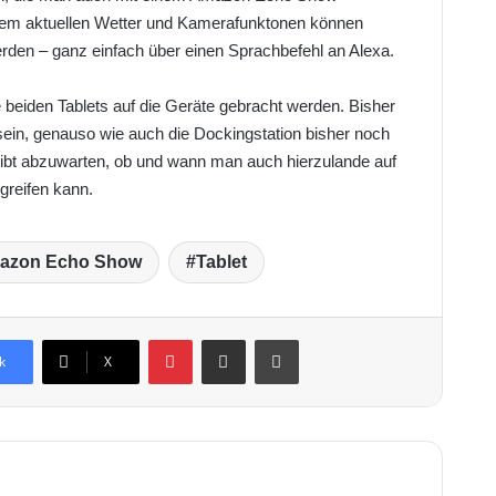
dem aktuellen Wetter und Kamerafunktonen können
rden – ganz einfach über einen Sprachbefehl an Alexa.
e beiden Tablets auf die Geräte gebracht werden. Bisher
sein, genauso wie auch die Dockingstation bisher noch
leibt abzuwarten, ob und wann man auch hierzulande auf
reifen kann.
azon Echo Show
Tablet
Pinterest
Teile dies per Email.
Ausdrucken
k
X