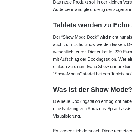
Das neue Produkt soll in der kleinen Ver
w
Außerdem wird gleichzeitig der sogenan
o
n
Tablets werden zu Echo
X
Der “Show Mode Dock” wird nicht nur als 
auch zum Echo Show werden lassen. 
wesentlich teurer. Dieser kostet 220 Eur
mit Aufschlag der Dockingstation. Wer al
einfach zu einem Echo Show umfunktioni
“Show-Modus” startet bei den Tablets sof
Was ist der Show Mode
Die neue Dockingstation ermöglicht neb
eine Nutzung von Amazons Sprachassistent
Visualisierung.
Es lassen sich demnach Dinge umsetze