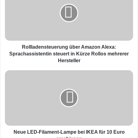
l
l
l
a
d
e
n
s
Rollladensteuerung über Amazon Alexa:
t
Sprachassistentin steuert in Kürze Rollos mehrerer
e
Hersteller
u
e
N
r
e
u
u
n
e
g
L
ü
E
b
D
e
-
r
F
A
i
Neue LED-Filament-Lampe bei IKEA für 10 Euro
m