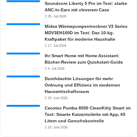
Soundcore Liberty 5 Pro im Test: starke
r
ANC-In-Ears mit cleverem Case
25. Juli 2026
Midea Wärmepumpentrockner V3 Series
MDV3EH100D im Test: Das 10-kg-
Kraftpaket für moderne Haushalte
17. Juli 2026
Ihr Smart Home mit Home Assistant:
Bücher-Review zum Quickstart-Guide
4. Juli 2026
Durchdachte Lösungen für mehr
Ordnung und Effizienz im modernen
Hauswirtschaftsraum
29. Juni 2026
Cecotec Pumba 8500 CleanKitty Smart im
Test: Smarte Katzentoilette mit App, 65
Litern und Geruchskontrolle
10. Juni 2026