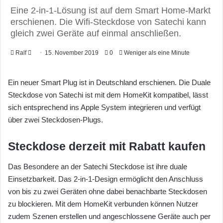
Eine 2-in-1-Lösung ist auf dem Smart Home-Markt
erschienen. Die Wifi-Steckdose von Satechi kann
gleich zwei Geräte auf einmal anschließen.
Ralf
F
15. November 2019
0
Weniger als eine Minute
o
l
Ein neuer Smart Plug ist in Deutschland erschienen. Die Duale
l
Steckdose von Satechi ist mit dem HomeKit kompatibel, lässt
o
sich entsprechend ins Apple System integrieren und verfügt
w
über zwei Steckdosen-Plugs.
o
n
Steckdose derzeit mit Rabatt kaufen
X
Das Besondere an der Satechi Steckdose ist ihre duale
Einsetzbarkeit. Das 2-in-1-Design ermöglicht den Anschluss
von bis zu zwei Geräten ohne dabei benachbarte Steckdosen
zu blockieren. Mit dem HomeKit verbunden können Nutzer
zudem Szenen erstellen und angeschlossene Geräte auch per