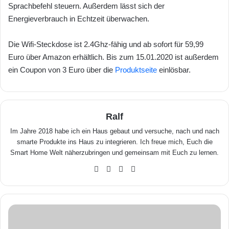
Sprachbefehl steuern. Außerdem lässt sich der
Energieverbrauch in Echtzeit überwachen.
Die Wifi-Steckdose ist 2.4Ghz-fähig und ab sofort für 59,99
Euro über Amazon erhältlich. Bis zum 15.01.2020 ist außerdem
ein Coupon von 3 Euro über die
Produktseite
einlösbar.
Ralf
Im Jahre 2018 habe ich ein Haus gebaut und versuche, nach und nach
smarte Produkte ins Haus zu integrieren. Ich freue mich, Euch die
Smart Home Welt näherzubringen und gemeinsam mit Euch zu lernen.
We
Fa
X
Yo
bse
ceb
uTu
ite
ook
be
R
o