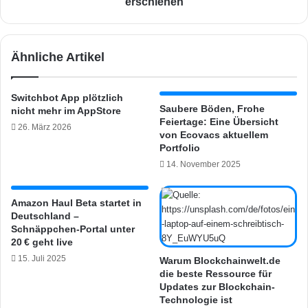
l
erschienen
a
a
z
m
o
e
Ähnliche Artikel
n
n
A
t
l
-
Switchbot App plötzlich
e
L
Saubere Böden, Frohe
nicht mehr im AppStore
x
a
Feiertage: Eine Übersicht
26. März 2026
a
m
von Ecovacs aktuellem
:
p
Portfolio
S
e
14. November 2025
p
b
r
e
a
i
Amazon Haul Beta startet in
c
Deutschland –
I
Schnäppchen-Portal unter
h
K
20 € geht live
a
E
s
15. Juli 2025
A
Warum Blockchainwelt.de
s
die beste Ressource für
f
Updates zur Blockchain-
i
ü
Technologie ist
s
r