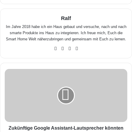
Ralf
Im Jahre 2018 habe ich ein Haus gebaut und versuche, nach und nach
smarte Produkte ins Haus zu integrieren. Ich freue mich, Euch die
Smart Home Welt näherzubringen und gemeinsam mit Euch zu lernen.
We
Fa
X
Yo
bse
ceb
uTu
ite
ook
be
Z
u
k
ü
n
f
t
i
g
e
Zukünftige Google Assistant-Lautsprecher könnten