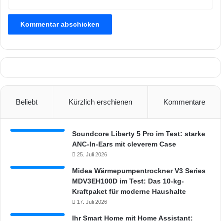
r
u
n
g
e
r
h
a
l
t
Beliebt
Kürzlich erschienen
Kommentare
e
n
Soundcore Liberty 5 Pro im Test: starke
ANC-In-Ears mit cleverem Case
25. Juli 2026
Midea Wärmepumpentrockner V3 Series
MDV3EH100D im Test: Das 10-kg-
Kraftpaket für moderne Haushalte
17. Juli 2026
Ihr Smart Home mit Home Assistant: