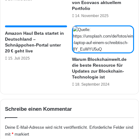
1
von Ecovacs aktuellem
r
0
Portfolio
e
:
14. November 2025
c
U
h
p
e
d
Amazon Haul Beta startet in
r
Deutschland –
a
Schnäppchen-Portal unter
k
t
20 € geht live
ö
e
n
15. Juli 2025
e
Warum Blockchainwelt.de
n
die beste Ressource für
r
Updates zur Blockchain-
t
m
Technologie ist
e
ö
n
18. September 2024
g
T
l
a
i
s
c
Schreibe einen Kommentar
t
h
e
t
z
H
Deine E-Mail-Adresse wird nicht veröffentlicht.
Erforderliche Felder sind
u
a
mit
*
markiert
r
n