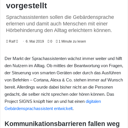
vorgestellt
Sprachassistenten sollen die Gebärdensprache
erlernen und damit auch Menschen mit einer
Hörbehinderung den Alltag erleichtern können.
Ralf
F
6. Mai 2019
0
1 Minute zu lesen
o
l
Der Markt der Sprachassistenten wächst immer weiter und hilft
l
den Nutzern im Alltag. Ob mittles der Beantwortung von Fragen,
o
der Steuerung von smarten Geräten oder durch das Ausführen
w
von Befehlen – Cortana, Alexa & Co. stehen immer auf Wunsch
o
bereit. Allerdings wurde dabei bisher nicht an die Personen
n
gedacht, die selber nicht sprechen oder hören können. Das
X
Project SIGNS knüpft hier an und hat einen
digitalen
Gebärdensprachassistent entwickelt
.
Kommunikationsbarrieren fallen weg