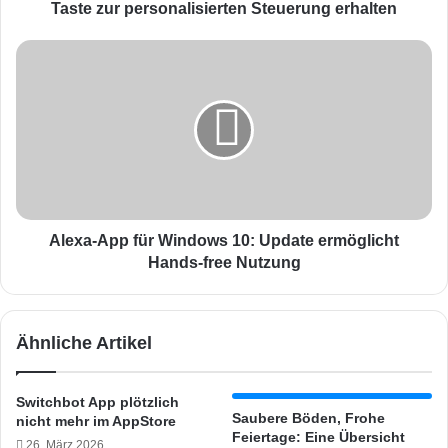
G
Taste zur personalisierten Steuerung erhalten
o
o
A
g
l
l
e
e
x
A
a
s
-
s
A
i
p
s
p
t
f
Alexa-App für Windows 10: Update ermöglicht
a
ü
Hands-free Nutzung
n
r
t
W
-
i
Ähnliche Artikel
L
n
a
d
u
o
Switchbot App plötzlich
t
w
Saubere Böden, Frohe
nicht mehr im AppStore
s
s
Feiertage: Eine Übersicht
26. März 2026
p