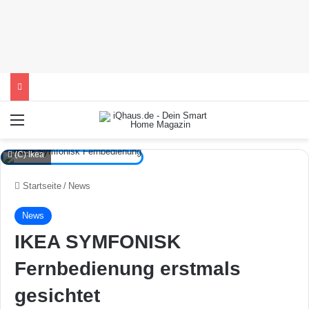
Menü
(C) Ikea
Startseite
/
News
News
IKEA SYMFONISK
Fernbedienung erstmals
gesichtet