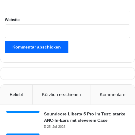
e
s
s
Website
e
r
u
n
g
e
n
a
n
Beliebt
Kürzlich erschienen
Kommentare
Soundcore Liberty 5 Pro im Test: starke
ANC-In-Ears mit cleverem Case
25. Juli 2026