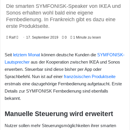
Die smarten SYMFONISK-Speaker von IKEA und
Sonos erhalten wohl bald eine eigene
Fernbedienung. In Frankreich gibt es dazu eine
erste Produktseite.
Ralf
F
17. September 2019
0
1 Minute zu lesen
o
l
Seit
letztem Monat
können deutsche Kunden die
SYMFONISK-
l
Lautsprecher
aus der Kooperation zwischen IKEA und Sonos
o
erwerben. Steuerbar sind diese bisher per App oder
w
Sprachbefehl. Nun ist auf einer
französischen Produktseite
o
erstmals eine dazugehörige Fernbedienung aufgetaucht. Erste
n
Details zur SYMFONISK Fernbedienung sind ebenfalls
X
bekannt.
Manuelle Steuerung wird erweitert
Nutzer sollen mehr Steuerungsmöglichkeiten ihrer smarten