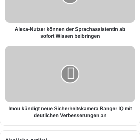
-
N
u
t
z
Alexa-Nutzer können der Sprachassistentin ab
e
sofort Wissen beibringen
r
k
I
ö
m
n
o
n
u
e
k
n
ü
d
n
e
d
r
i
S
g
Imou kündigt neue Sicherheitskamera Ranger IQ mit
p
t
deutlichen Verbesserungen an
r
n
a
e
c
u