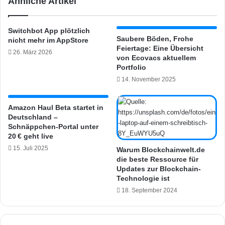
Ähnliche Artikel
h
e
a
S
s
i
Switchbot App plötzlich
s
c
Saubere Böden, Frohe
nicht mehr im AppStore
i
h
Feiertage: Eine Übersicht
26. März 2026
s
e
von Ecovacs aktuellem
t
r
Portfolio
e
h
14. November 2025
n
e
t
i
i
t
Amazon Haul Beta startet in
n
Deutschland –
s
Schnäppchen-Portal unter
a
k
20 € geht live
b
a
s
15. Juli 2025
m
Warum Blockchainwelt.de
o
die beste Ressource für
e
Updates zur Blockchain-
f
r
Technologie ist
o
a
r
18. September 2024
R
t
a
W
n
i
g