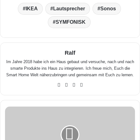
IKEA
Lautsprecher
Sonos
SYMFONISK
Ralf
Im Jahre 2018 habe ich ein Haus gebaut und versuche, nach und nach
smarte Produkte ins Haus zu integrieren. Ich freue mich, Euch die
Smart Home Welt näherzubringen und gemeinsam mit Euch zu lernen.
We
Fa
X
Yo
bse
ceb
uTu
ite
ook
be
A
l
e
x
a