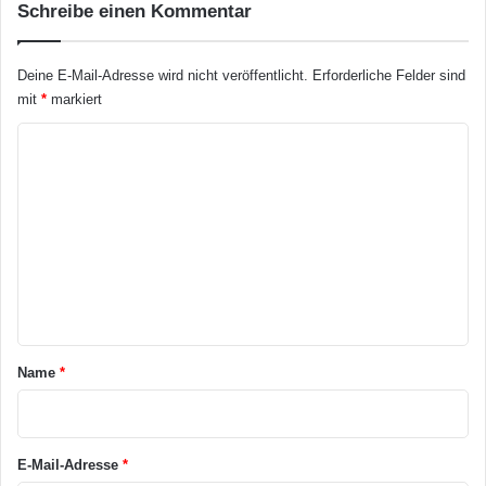
Schreibe einen Kommentar
s
e
s
r
e
I
Deine E-Mail-Adresse wird nicht veröffentlicht.
Erforderliche Felder sind
n
Q
mit
*
markiert
b
m
e
i
K
i
t
o
b
d
r
e
m
i
u
m
n
t
g
e
l
e
i
n
n
c
t
h
e
a
Name
*
n
r
V
e
*
r
E-Mail-Adresse
*
b