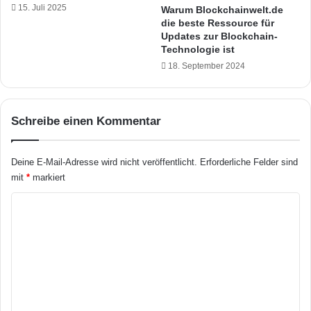
e
15. Juli 2025
i
Warum Blockchainwelt.de
n
die beste Ressource für
a
Updates zur Blockchain-
e
l
Technologie ist
r
s
a
18. September 2024
"
t
a
i
u
o
f
Schreibe einen Kommentar
n
I
V
F
3
A
Deine E-Mail-Adresse wird nicht veröffentlicht.
Erforderliche Felder sind
+
2
mit
*
markiert
v
0
o
1
K
r
8
o
v
o
m
r
m
:
e
N
a
n