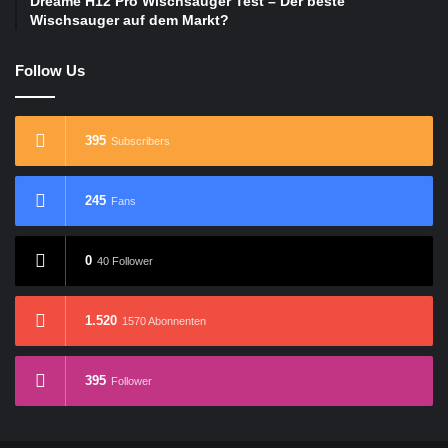
Dreame H12 Pro Wischsauger Test – Der beste
Wischsauger auf dem Markt?
Follow Us
395
Subscribers
245
Fans
0
40 Follower
1.520
1570 Abonnenten
395
Follower