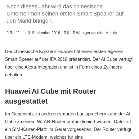
Noch dieses Jahr wird das chinesische
Unternehmen seinen ersten Smart Speaker auf
den Markt bringen.
Ralf
F
3. September 2018
0
Weniger als eine Minute
o
l
Der chinesische Konzern Huawei hat einen ersten eigenen
l
Smart Speaer auf der IFA 2018 präsentiert. Der AI Cube verfügt
o
über eine Alexa-Integration und ist in Form eines Zylinders
w
gehalten.
o
n
Huawei AI Cube mit Router
X
ausgestattet
Im Gegensatz zu anderen smarten Lautsprechern kann der AI
Cube zu einem WLAN-Router umfunktioniert werden. Dafür ist
ein SIM-Karten-Platz im Gerät vorgesehen. Der Router verfügt
über ein LTE-Modem, welches für eine