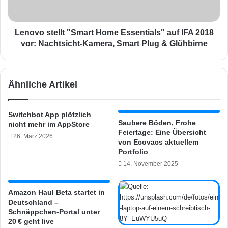
1
t
8
e
n
l
Lenovo stellt "Smart Home Essentials" auf IFA 2018
e
l
vor: Nachtsicht-Kamera, Smart Plug & Glühbirne
u
t
e
"
T
S
Ähnliche Artikel
h
m
e
a
r
r
Switchbot App plötzlich
m
t
Saubere Böden, Frohe
nicht mehr im AppStore
o
H
Feiertage: Eine Übersicht
26. März 2026
s
o
von Ecovacs aktuellem
t
m
Portfolio
a
e
14. November 2025
t
E
e
s
d
s
Amazon Haul Beta startet in
e
Deutschland –
e
Schnäppchen-Portal unter
r
n
20 € geht live
G
t