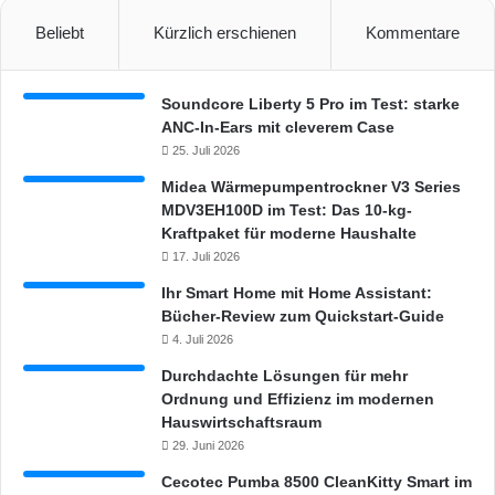
l
Beliebt
Kürzlich erschienen
Kommentare
u
g
&
Soundcore Liberty 5 Pro im Test: starke
G
ANC-In-Ears mit cleverem Case
l
25. Juli 2026
ü
h
Midea Wärmepumpentrockner V3 Series
b
MDV3EH100D im Test: Das 10-kg-
i
Kraftpaket für moderne Haushalte
r
17. Juli 2026
n
Ihr Smart Home mit Home Assistant:
e
Bücher-Review zum Quickstart-Guide
4. Juli 2026
Durchdachte Lösungen für mehr
Ordnung und Effizienz im modernen
Hauswirtschaftsraum
29. Juni 2026
Cecotec Pumba 8500 CleanKitty Smart im