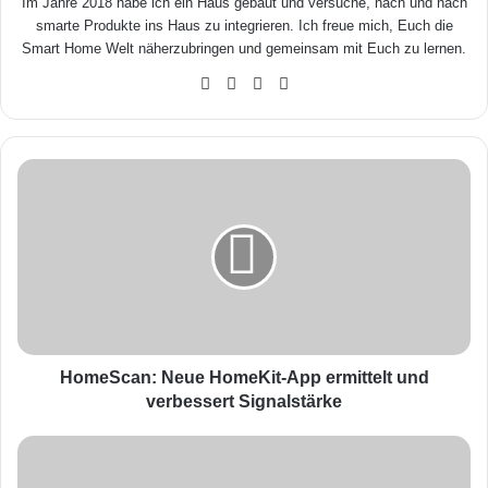
Im Jahre 2018 habe ich ein Haus gebaut und versuche, nach und nach
smarte Produkte ins Haus zu integrieren. Ich freue mich, Euch die
Smart Home Welt näherzubringen und gemeinsam mit Euch zu lernen.
We
Fa
X
Yo
bse
ceb
uTu
ite
ook
be
H
o
m
e
S
c
a
n
:
N
HomeScan: Neue HomeKit-App ermittelt und
e
verbessert Signalstärke
u
e
F
H
i