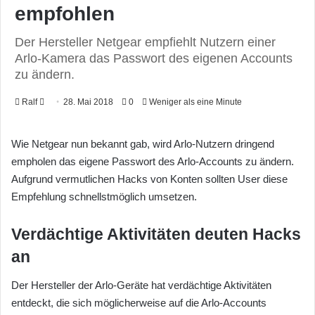
empfohlen
Der Hersteller Netgear empfiehlt Nutzern einer
Arlo-Kamera das Passwort des eigenen Accounts
zu ändern.
Ralf
F
28. Mai 2018
0
Weniger als eine Minute
o
l
Wie Netgear nun bekannt gab, wird Arlo-Nutzern dringend
l
empholen das eigene Passwort des Arlo-Accounts zu ändern.
o
Aufgrund vermutlichen Hacks von Konten sollten User diese
w
Empfehlung schnellstmöglich umsetzen.
o
n
Verdächtige Aktivitäten deuten Hacks
X
an
Der Hersteller der Arlo-Geräte hat verdächtige Aktivitäten
entdeckt, die sich möglicherweise auf die Arlo-Accounts