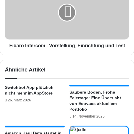
o
b
m
a
e
r
K
o
i
I
t
n
-
t
A
e
Fibaro Intercom - Vorstellung, Einrichtung und Test
p
r
p
c
e
o
Ähnliche Artikel
r
m
m
-
i
V
Switchbot App plötzlich
t
o
Saubere Böden, Frohe
nicht mehr im AppStore
t
r
Feiertage: Eine Übersicht
26. März 2026
e
s
von Ecovacs aktuellem
l
t
Portfolio
t
e
14. November 2025
u
l
n
l
d
Amazon Haul Beta startet in
u