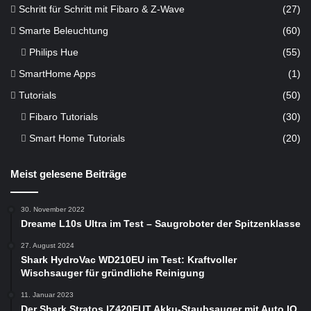
Schritt für Schritt mit Fibaro & Z-Wave
(27)
Smarte Beleuchtung
(60)
Philips Hue
(55)
SmartHome Apps
(1)
Tutorials
(50)
Fibaro Tutorials
(30)
Smart Home Tutorials
(20)
Meist gelesene Beiträge
30. November 2022
Dreame L10s Ultra im Test – Saugroboter der Spitzenklasse
27. August 2024
Shark HydroVac WD210EU im Test: Kraftvoller
Wischsauger für gründliche Reinigung
11. Januar 2023
Der Shark Stratos IZ420EUT Akku-Staubsauger mit Auto IQ