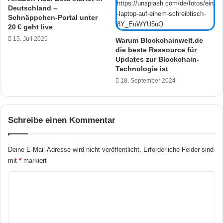
Deutschland –
v
n
Schnäppchen-Portal unter
e
g
20 € geht live
r
,
15. Juli 2025
b
Warum Blockchainwelt.de
E
die beste Ressource für
e
i
Updates zur Blockchain-
s
n
Technologie ist
s
r
18. September 2024
e
i
r
c
t
h
S
t
Schreibe einen Kommentar
i
u
g
n
n
g
Deine E-Mail-Adresse wird nicht veröffentlicht.
Erforderliche Felder sind
a
u
mit
*
markiert
l
n
s
d
K
t
T
o
ä
e
r
s
m
k
t