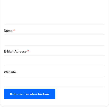
m
e
e
n
t
a
Name
*
r
*
E-Mail-Adresse
*
Website