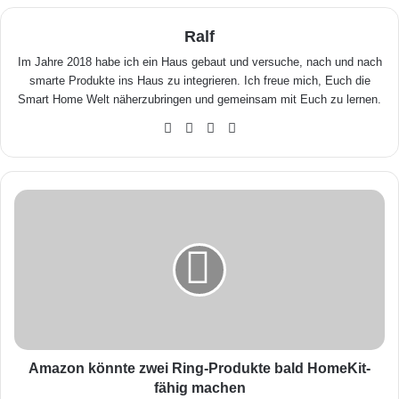
Ralf
Im Jahre 2018 habe ich ein Haus gebaut und versuche, nach und nach
smarte Produkte ins Haus zu integrieren. Ich freue mich, Euch die
Smart Home Welt näherzubringen und gemeinsam mit Euch zu lernen.
We
Fa
X
Yo
bse
ceb
uTu
ite
ook
be
A
m
a
z
o
n
k
ö
n
n
Amazon könnte zwei Ring-Produkte bald HomeKit-
t
fähig machen