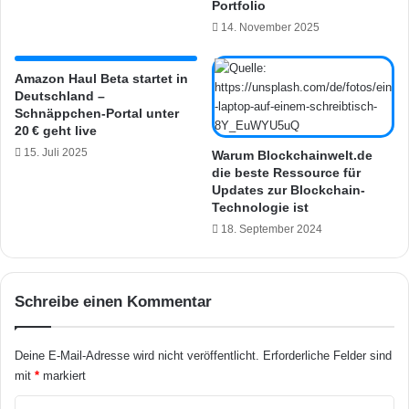
a
Portfolio
H
c
14. November 2025
o
h
m
u
e
n
Amazon Haul Beta startet in
K
Deutschland –
g
Schnäppchen-Portal unter
i
s
20 € geht live
t
t
-
15. Juli 2025
e
Warum Blockchainwelt.de
f
die beste Ressource für
h
Updates zur Blockchain-
ä
t
Technologie ist
h
i
i
18. September 2024
n
g
d
m
e
a
n
Schreibe einen Kommentar
c
U
h
S
e
A
Deine E-Mail-Adresse wird nicht veröffentlicht.
Erforderliche Felder sind
n
b
mit
*
markiert
e
r
K