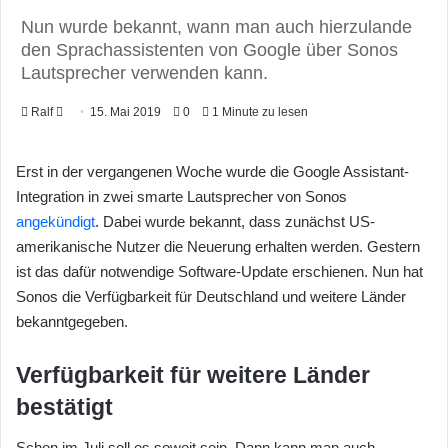
Nun wurde bekannt, wann man auch hierzulande
den Sprachassistenten von Google über Sonos
Lautsprecher verwenden kann.
Ralf
F
15. Mai 2019
0
1 Minute zu lesen
o
l
Erst in der vergangenen Woche wurde die Google Assistant-
l
Integration in zwei smarte Lautsprecher von Sonos
o
angekündigt
. Dabei wurde bekannt, dass zunächst US-
w
amerikanische Nutzer die Neuerung erhalten werden. Gestern
o
ist das dafür notwendige Software-Update erschienen. Nun hat
n
Sonos die Verfügbarkeit für Deutschland und weitere Länder
X
bekanntgegeben.
Verfügbarkeit für weitere Länder
bestätigt
Schon im Juli soll es soweit sein. Dann kann man auch