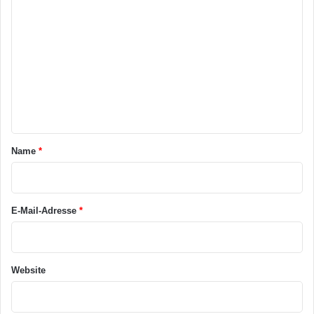
e
o
i
t
m
m
e
n
t
a
Name
*
r
*
E-Mail-Adresse
*
Website