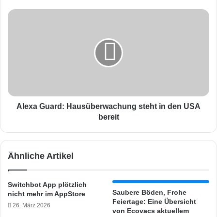
e
z
A
w
l
e
e
i
x
R
a
i
G
n
u
g
a
-
r
P
d
Alexa Guard: Hausüberwachung steht in den USA
r
:
bereit
o
H
d
a
u
u
Ähnliche Artikel
k
s
t
ü
e
b
Switchbot App plötzlich
b
e
Saubere Böden, Frohe
nicht mehr im AppStore
a
r
Feiertage: Eine Übersicht
26. März 2026
l
w
von Ecovacs aktuellem
d