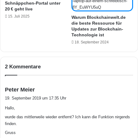
Schnäppchen-Portal unter
ü
e
20 € geht live
g
S
b
15. Juli 2025
p
Warum Blockchainwelt.de
a
die beste Ressource für
r
Updates zur Blockchain-
r
a
Technologie ist
c
18. September 2024
h
e
r
k
2 Kommentare
e
n
n
u
s
Peter Meier
n
a
19. September 2019 um 17:35 Uhr
g
g
s
Hallo,
t
p
:
wurde das mittlerweile wieder entfernt? Ich kann die Funktion nirgends
l
finden.
a
Gruss
t