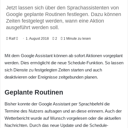
Jetzt lassen sich über den Sprachassistenten von
Google geplante Routinen festlegen. Dazu können
Zeiten festgelegt werden, wann eine Aktion
ausgeführt werden soll.
Ralf
F
1. August 2018
2
1 Minute zu lesen
o
l
Mit dem Google Assistant können ab sofort Aktionen vorgeplant
l
werden. Dies ermöglicht die neue Schedule-Funktion. So lassen
o
sich Dienste zu festgelegten Zeiten starten und auch
w
deaktivieren oder Ereignisse zeitgebunden planen.
o
n
Geplante Routinen
X
Bisher konnte der Google Assistant per Sprachbefehl die
Termine des Nutzers aufsagen und an diese erinnern. Auch der
Wetterbericht wurde auf Wunsch vorgelesen oder die aktuellen
Nachrichten. Durch das neue Update und die Schedule-