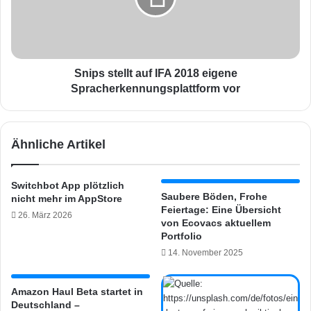
a
s
u
t
c
e
h
l
i
l
Snips stellt auf IFA 2018 eigene
n
t
Spracherkennungsplattform vor
D
a
e
u
u
f
Ähnliche Artikel
t
I
s
F
c
A
Switchbot App plötzlich
h
2
Saubere Böden, Frohe
nicht mehr im AppStore
l
0
Feiertage: Eine Übersicht
26. März 2026
a
1
von Ecovacs aktuellem
n
8
Portfolio
d
e
14. November 2025
v
i
e
g
r
e
Amazon Haul Beta startet in
f
Deutschland –
n