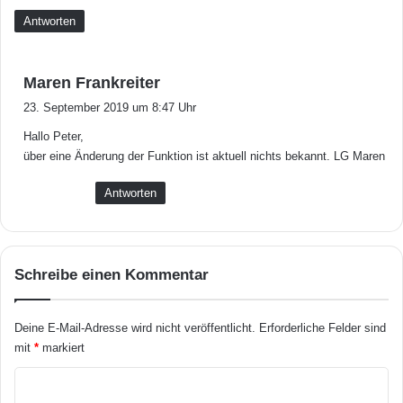
t
Antworten
f
o
r
s
Maren Frankreiter
m
a
v
23. September 2019 um 8:47 Uhr
o
g
Hallo Peter,
r
t
über eine Änderung der Funktion ist aktuell nichts bekannt. LG Maren
:
Antworten
Schreibe einen Kommentar
Deine E-Mail-Adresse wird nicht veröffentlicht.
Erforderliche Felder sind
mit
*
markiert
K