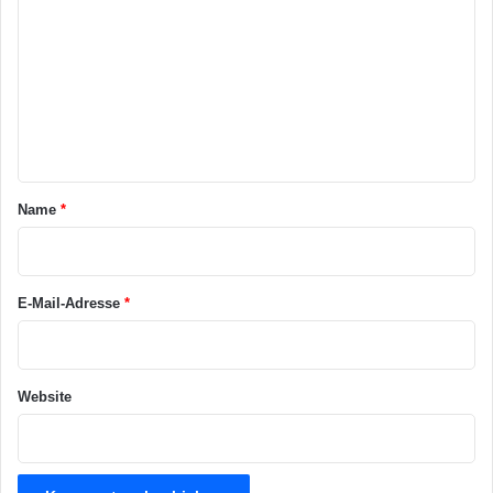
o
m
m
e
n
t
a
Name
*
r
*
E-Mail-Adresse
*
Website