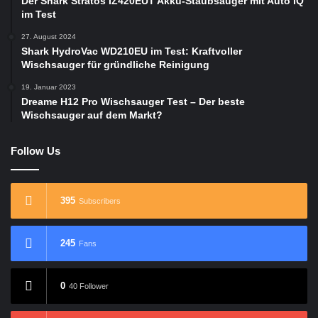
Der Shark Stratos IZ420EUT Akku-Staubsauger mit Auto IQ
im Test
27. August 2024
Shark HydroVac WD210EU im Test: Kraftvoller
Wischsauger für gründliche Reinigung
19. Januar 2023
Dreame H12 Pro Wischsauger Test – Der beste
Wischsauger auf dem Markt?
Follow Us
395
Subscribers
245
Fans
0
40 Follower