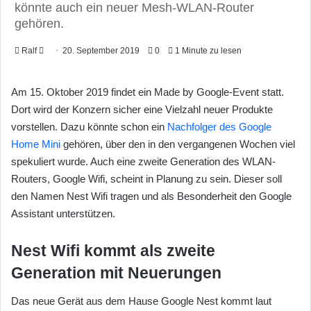
könnte auch ein neuer Mesh-WLAN-Router
gehören.
Ralf
F
20. September 2019
0
1 Minute zu lesen
o
l
Am 15. Oktober 2019 findet ein Made by Google-Event statt.
l
Dort wird der Konzern sicher eine Vielzahl neuer Produkte
o
vorstellen. Dazu könnte schon ein
Nachfolger des Google
w
Home Mini
gehören, über den in den vergangenen Wochen viel
o
spekuliert wurde. Auch eine zweite Generation des WLAN-
n
Routers, Google Wifi, scheint in Planung zu sein. Dieser soll
X
den Namen Nest Wifi tragen und als Besonderheit den Google
Assistant unterstützen.
Nest Wifi kommt als zweite
Generation mit Neuerungen
Das neue Gerät aus dem Hause Google Nest kommt laut