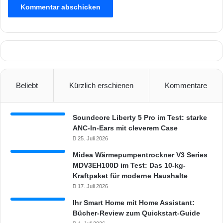
t
a
n
t
e
r
h
ä
Beliebt
Kürzlich erschienen
Kommentare
l
t
l
Soundcore Liberty 5 Pro im Test: starke
i
ANC-In-Ears mit cleverem Case
c
25. Juli 2026
h
Midea Wärmepumpentrockner V3 Series
MDV3EH100D im Test: Das 10-kg-
Kraftpaket für moderne Haushalte
17. Juli 2026
Ihr Smart Home mit Home Assistant:
Bücher-Review zum Quickstart-Guide