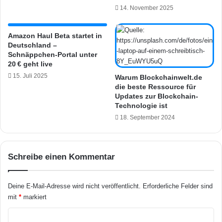
u
‑
14. November 2025
n
W
a
1
u
1
Amazon Haul Beta startet in
c
Deutschland –
8
Schnäppchen-Portal unter
h
v
20 € geht live
p
o
e
15. Juli 2025
n
Warum Blockchainwelt.de
r
die beste Ressource für
D
Updates zur Blockchain-
H
-
Technologie ist
o
L
m
18. September 2024
i
e
n
S
k
m
m
Schreibe einen Kommentar
a
i
r
t
t
A
Deine E-Mail-Adresse wird nicht veröffentlicht.
Erforderliche Felder sind
-
m
mit
*
markiert
A
a
p
z
K
p