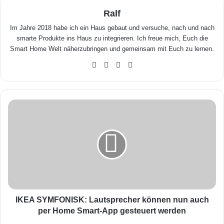
Ralf
Im Jahre 2018 habe ich ein Haus gebaut und versuche, nach und nach
smarte Produkte ins Haus zu integrieren. Ich freue mich, Euch die
Smart Home Welt näherzubringen und gemeinsam mit Euch zu lernen.
We
Fa
X
Yo
bse
ceb
uTu
ite
ook
be
I
K
E
A
S
Y
M
F
O
N
IKEA SYMFONISK: Lautsprecher können nun auch
I
per Home Smart-App gesteuert werden
S