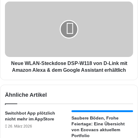
K
N
:
e
L
u
a
e
u
W
t
L
s
A
p
N
r
-
e
S
Neue WLAN-Steckdose DSP‑W118 von D-Link mit
c
t
Amazon Alexa & dem Google Assistant erhältlich
h
e
e
c
r
k
Ähnliche Artikel
k
d
ö
o
n
s
Switchbot App plötzlich
n
e
Saubere Böden, Frohe
nicht mehr im AppStore
e
D
Feiertage: Eine Übersicht
26. März 2026
n
S
von Ecovacs aktuellem
n
P
Portfolio