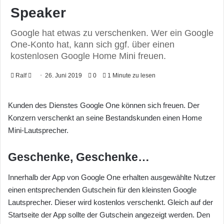
Speaker
Google hat etwas zu verschenken. Wer ein Google
One-Konto hat, kann sich ggf. über einen
kostenlosen Google Home Mini freuen.
Ralf
F
26. Juni 2019
0
1 Minute zu lesen
o
l
Kunden des Dienstes Google One können sich freuen. Der
l
Konzern verschenkt an seine Bestandskunden einen Home
o
Mini-Lautsprecher.
w
o
Geschenke, Geschenke…
n
X
Innerhalb der App von Google One erhalten ausgewählte Nutzer
einen entsprechenden Gutschein für den kleinsten Google
Lautsprecher. Dieser wird kostenlos verschenkt. Gleich auf der
Startseite der App sollte der Gutschein angezeigt werden. Den