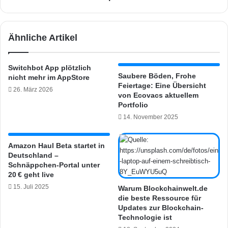
a
n
u
t
s
r
Ähnliche Artikel
g
a
e
l
r
e
Switchbot App plötzlich
i
n
Saubere Böden, Frohe
nicht mehr im AppStore
c
h
Feiertage: Eine Übersicht
26. März 2026
h
a
von Ecovacs aktuellem
t
b
Portfolio
e
e
14. November 2025
t
n
e
j
s
e
Amazon Haul Beta startet in
U
Deutschland –
w
Schnäppchen-Portal unter
n
e
20 € geht live
t
i
e
15. Juli 2025
l
Warum Blockchainwelt.de
r
die beste Ressource für
s
Updates zur Blockchain-
n
n
Technologie ist
e
e