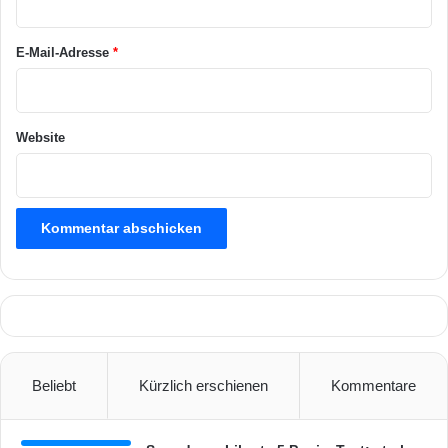
l
*
t
E-Mail-Adresse
*
e
n
Website
Beliebt
Kürzlich erschienen
Kommentare