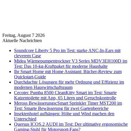
Freitag, August 7 2026
Aktuelle Nachrichten
Soundcore Liberty 5 Pro im Test: starke ANC-In-Ears mit
cleverem Case
Midea Wärmepumpentrockner V3 Series MDV3EH100D im
Test: Das 10-kg-Kraftpaket für moderne Haushalte
Ihr Smart Home mit Home Assistant: Bücher-Review zum
Quickstart-Guide
Durchdachte Lösungen für mehr Ordnung und Effizienz im
modernen Hauswirtschaftsraum
Cecotec Pumba 8500 CleanKitty Smart im Test: Smarte
Katzentoilette mit App, 65 Litern und Geruchskontrolle
Meross BewässerungscSmart Sprinkler Timer MST200 im
Test: Smarte Bewässerung für zwei Gartenbereiche
Insektenhotel aufhängen: Höhe und Wind machen den
Unterschied
Quersus ICOS.2 AUDI im Test: Der ultimative ergonomische
Gaming-Stuhl für Motorsport-Fans?