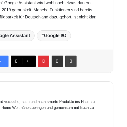
on” Google Assistant wird wohl noch etwas dauern.
 2019 gemunkelt. Manche Funktionen sind bereits
gbarkeit für Deutschland dazu gehört, ist nicht klar.
ogle Assistant
Google I/O
Pinterest
Teile dies per Email.
Ausdrucken
k
X
und versuche, nach und nach smarte Produkte ins Haus zu
art Home Welt näherzubringen und gemeinsam mit Euch zu