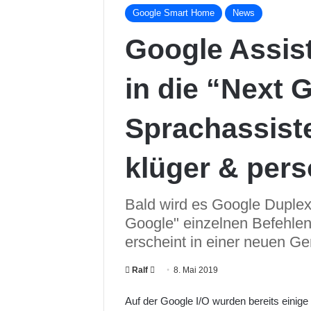
Google Smart Home
News
Google Assist
in die “Next 
Sprachassiste
klüger & pers
Bald wird es Google Duplex
Google" einzelnen Befehlen 
erscheint in einer neuen Ge
Ralf
F
8. Mai 2019
o
Auf der Google I/O wurden bereits einig
l