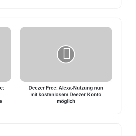
D
e
e
z
e
r
F
r
e
e:
e
Deezer Free: Alexa-Nutzung nun
:
mit kostenlosem Deezer-Konto
A
e
möglich
l
e
x
a
-