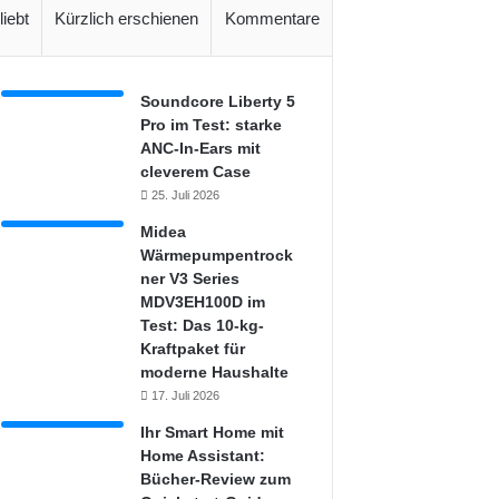
liebt
Kürzlich erschienen
Kommentare
Soundcore Liberty 5
Pro im Test: starke
ANC-In-Ears mit
cleverem Case
25. Juli 2026
Midea
Wärmepumpentrock
ner V3 Series
MDV3EH100D im
Test: Das 10-kg-
Kraftpaket für
moderne Haushalte
17. Juli 2026
Ihr Smart Home mit
Home Assistant:
Bücher-Review zum