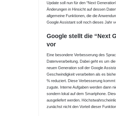
Update soll nun für den “Next Generatio
l
Änderungen in Hinsicht auf dessen Date
o
allgemeine Funktionen, die die Anwendun
w
Google Assistant soll noch dieses Jahr 
o
n
Google stellt die “Next
X
vor
Eine besondere Verbesserung des Sprach
Datenverarbeitung. Dabei geht es um die 
neuen Generation soll der Google Assista
Geschwindigkeit verarbeiten als es bisher
% reduziert. Diese Verbesserung kommt
zugute. Interne Aufgaben werden dann ni
sondern lokal auf dem Smartphone. Dies
ausgeliefert werden. Höchstwahrscheinli
zunächst nicht den Vorteil dieser Funkt