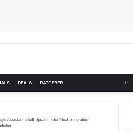
Zu
IALS
DEALS
RATGEBER
gle Assistant erhält Update in die “Next Generation”:
nlicher