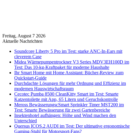
Freitag, August 7 2026
Aktuelle Nachrichten
Soundcore Liberty 5 Pro im Test: starke ANC-In-Ears mit
cleverem Case
Midea Wärmepumpentrockner V3 Series MDV3EH100D im
Test: Das 10-kg-Kraftpaket für moderne Haushalte
Ihr Smart Home mit Home Assistant: Bücher-Review zum
Quickstart-Guide
Durchdachte Lösungen für mehr Ordnung und Effizienz im
modernen Hauswirtschaftsraum
Cecotec Pumba 8500 CleanKitty Smart im Test: Smarte
Katzentoilette mit App, 65 Litern und Geruchskontrolle
Meross BewässerungscSmart Sprinkler Timer MST200 im
Test: Smarte Bewässerung für zwei Gartenbereiche
Insektenhotel aufhängen: Höhe und Wind machen den
Unterschied
Quersus ICOS.2 AUDI im Test: Der ultimative ergonomische
Gaming-Stuhl für Motorsport-Fans?