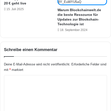
20 € geht live
h
g
e
15. Juli 2025
r
Warum Blockchainwelt.de
i
die beste Ressource für
a
Updates zur Blockchain-
t
t
Technologie ist
s
i
k
18. September 2024
o
a
n
m
m
e
i
Schreibe einen Kommentar
r
t
a
B
m
M
Deine E-Mail-Adresse wird nicht veröffentlicht.
Erforderliche Felder sind
i
W
mit
*
markiert
t
C
S
o
K
o
n
o
l
n
a
e
m
r
c
m
b
t
e
e
e