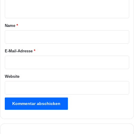
t
d
n
r
t
i
e
a
Name
*
b
r
*
E-Mail-Adresse
*
Website