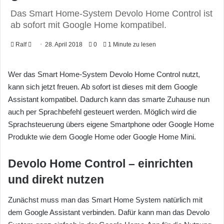
Das Smart Home-System Devolo Home Control ist
ab sofort mit Google Home kompatibel.
Ralf
F
28. April 2018
0
1 Minute zu lesen
o
l
Wer das Smart Home-System Devolo Home Control nutzt,
l
kann sich jetzt freuen. Ab sofort ist dieses mit dem Google
o
Assistant kompatibel. Dadurch kann das smarte Zuhause nun
w
auch per Sprachbefehl gesteuert werden. Möglich wird die
o
Sprachsteuerung übers eigene Smartphone oder Google Home
n
Produkte wie dem Google Home oder Google Home Mini.
X
Devolo Home Control – einrichten
und direkt nutzen
Zunächst muss man das Smart Home System natürlich mit
dem Google Assistant verbinden. Dafür kann man das Devolo