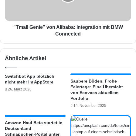
f
l
u
G
n
e
d
n
i
i
"Tmall Genie" von Alibaba: Integration mit BMW
n
e
Connected
g
"
-
v
P
o
Ähnliche Artikel
r
n
o
A
j
l
Switchbot App plötzlich
e
i
Saubere Böden, Frohe
nicht mehr im AppStore
k
b
Feiertage: Eine Übersicht
26. März 2026
t
a
von Ecovacs aktuellem
:
b
Portfolio
S
a
14. November 2025
i
:
c
I
h
n
Amazon Haul Beta startet in
e
Deutschland –
t
Schnäppchen-Portal unter
r
e