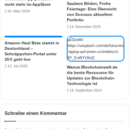
e
o
Saubere Böden, Frohe
nicht mehr im AppStore
a
b
Feiertage: Eine Übersicht
26. März 2026
n
e
von Ecovacs aktuellem
s
r
Portfolio
t
a
14. November 2025
e
u
l
c
l
h
Amazon Haul Beta startet in
Deutschland –
e
i
Schnäppchen-Portal unter
n
n
20 € geht live
D
15. Juli 2025
e
Warum Blockchainwelt.de
die beste Ressource für
u
Updates zur Blockchain-
t
Technologie ist
s
18. September 2024
c
h
l
a
Schreibe einen Kommentar
n
d
e