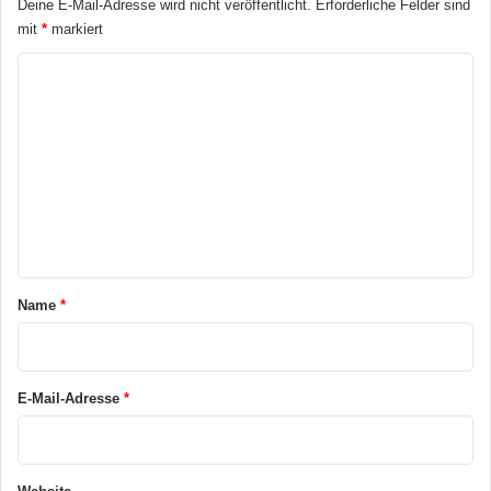
Deine E-Mail-Adresse wird nicht veröffentlicht.
Erforderliche Felder sind
r
mit
*
markiert
h
ä
K
l
o
t
l
m
i
m
c
e
h
s
n
e
t
i
n
a
Name
*
r
*
E-Mail-Adresse
*