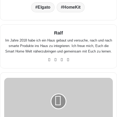
Elgato
HomeKit
Ralf
Im Jahre 2018 habe ich ein Haus gebaut und versuche, nach und nach
smarte Produkte ins Haus zu integrieren. Ich freue mich, Euch die
Smart Home Welt näherzubringen und gemeinsam mit Euch zu lernen.
We
Fa
X
Yo
bse
ceb
uTu
ite
ook
be
i
O
S
1
2
:
S