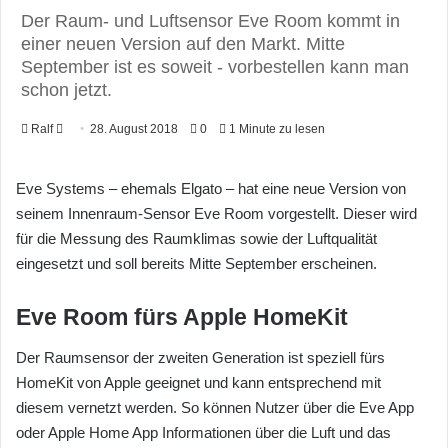
Der Raum- und Luftsensor Eve Room kommt in
einer neuen Version auf den Markt. Mitte
September ist es soweit - vorbestellen kann man
schon jetzt.
Ralf
F
28. August 2018
0
1 Minute zu lesen
o
l
Eve Systems – ehemals Elgato – hat eine neue Version von
l
seinem Innenraum-Sensor Eve Room vorgestellt. Dieser wird
o
für die Messung des Raumklimas sowie der Luftqualität
w
eingesetzt und soll bereits Mitte September erscheinen.
o
n
Eve Room fürs Apple HomeKit
X
Der Raumsensor der zweiten Generation ist speziell fürs
HomeKit von Apple geeignet und kann entsprechend mit
diesem vernetzt werden. So können Nutzer über die Eve App
oder Apple Home App Informationen über die Luft und das