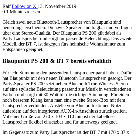
Ralf
Follow on X
13. November 2019
0
1 Minute zu lesen
Gleich zwei neue Bluetooth-Lautsprecher von Blaupunkt sind
neuerdings erschienen. Die zwei Speaker sind tragbar und verfügen
über eine Stereo-Qualität. Der Blaupunkt PS 200 gilt dabei als
Party-Lautsprecher und sorgt für passende Beleuchtung. Das zweite
Modell, der BT 7, ist dagegen fürs heimische Wohnzimmer zum
Entspannen geeignet.
Blaupunkt PS 200 & BT 7 bereits erhältlich
Für jede Stimmung den passenden Lautsprecher parat haben. Dafür
hat Blaupunkt mit den neuen Bluetooth-Lautsprechern gesorgt. Der
Party-Speaker PS 200 setzt neben Bluetooth True Wireless Stereo
auf eine stylische Beleuchtung passend zur Musik in verschiedenen
Farben und sorgt mit 30 Watt für die richtige Stimmung. Für einen
noch besseren Klang kann man eine zweite Stereo-Box mit dem
Lautsprecher verbinden. Anstelle von Bluetooth können Nutzer
außerdem auf den integrierten AUX-In-Anschluss zurückgreifen.
Mit einer Größe von 270 x 103 x 110 mm ist der kabellose
Lautsprecher flexibel einsetzbar und für unterwegs geeignet.
Im Gegensatz zum Party-Lautsprecher ist der BT 7 mit 170 x 37 x