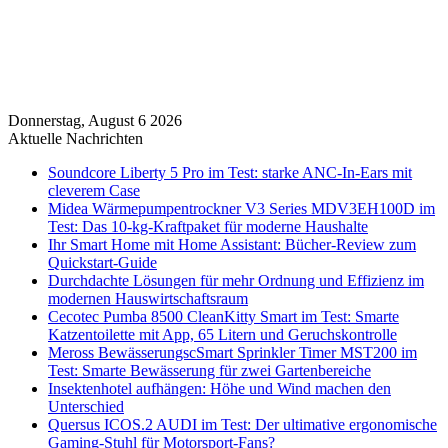
Donnerstag, August 6 2026
Aktuelle Nachrichten
Soundcore Liberty 5 Pro im Test: starke ANC-In-Ears mit
cleverem Case
Midea Wärmepumpentrockner V3 Series MDV3EH100D im
Test: Das 10-kg-Kraftpaket für moderne Haushalte
Ihr Smart Home mit Home Assistant: Bücher-Review zum
Quickstart-Guide
Durchdachte Lösungen für mehr Ordnung und Effizienz im
modernen Hauswirtschaftsraum
Cecotec Pumba 8500 CleanKitty Smart im Test: Smarte
Katzentoilette mit App, 65 Litern und Geruchskontrolle
Meross BewässerungscSmart Sprinkler Timer MST200 im
Test: Smarte Bewässerung für zwei Gartenbereiche
Insektenhotel aufhängen: Höhe und Wind machen den
Unterschied
Quersus ICOS.2 AUDI im Test: Der ultimative ergonomische
Gaming-Stuhl für Motorsport-Fans?