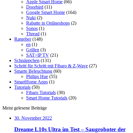
Apple Smart Home
(66)
Doorbird
(11)
Google Smart Home
(164)
Nuki
(2)
Rabatte in Onlineshops
(2)
Sonos
(1)
Thread
(1)
Ratgeber
(148)
en
(1)
Grillen
(3)
SAT>IP TV
(21)
Schnäppchen
(131)
Schritt für Schritt mit Fibaro & Z-Wave
(27)
Smarte Beleuchtung
(60)
Philips Hue
(55)
SmartHome Apps
(1)
Tutorials
(50)
Fibaro Tutorials
(30)
Smart Home Tutorials
(20)
Meist gelesene Beiträge
30. November 2022
Dreame L10s Ultra im Test – Saugroboter der