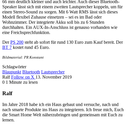
66 mm deutlich kleiner und auch leichter. Auch dieser Bluetooth-
Speaker lässt sich mit einem zweiten Lautsprecher koppeln, um für
einen Stereo-Sound zu sorgen. Mit 6 Watt RMS lässt sich dieses
Modell flexibel Zuhause einsetzen – sei es im Bad oder
Wohnzimmer. Der integrierte Akku soll bis zu 6 Stunden
durchhalten. Ein AUX-In-Anschluss ist genauso vorhanden wie
eine Freichsprechfunktion.
Der
PS 200
steht ab sofort für rund 130 Euro zum Kauf bereit. Der
BT 7
kostet rund 45 Euro.
Bildmaterial: PR Konstant
Schlagwörter
Blaupunkt
Bluetooth
Lautsprecher
Ralf
Follow on X
13. November 2019
0
1 Minute zu lesen
Ralf
Im Jahre 2018 habe ich ein Haus gebaut und versuche, nach und
nach smarte Produkte ins Haus zu integrieren. Ich freue mich, Euch
die Smart Home Welt näherzubringen und gemeinsam mit Euch zu
lernen.