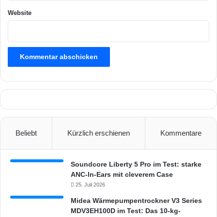
i
Website
v
i
e
r
e
n
Beliebt
Kürzlich erschienen
Kommentare
Soundcore Liberty 5 Pro im Test: starke
ANC-In-Ears mit cleverem Case
25. Juli 2026
Midea Wärmepumpentrockner V3 Series
MDV3EH100D im Test: Das 10-kg-