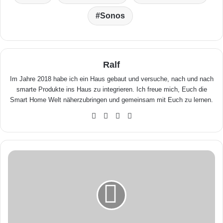
Sonos
Ralf
Im Jahre 2018 habe ich ein Haus gebaut und versuche, nach und nach
smarte Produkte ins Haus zu integrieren. Ich freue mich, Euch die
Smart Home Welt näherzubringen und gemeinsam mit Euch zu lernen.
We
Fa
X
Yo
bse
ceb
uTu
ite
ook
be
G
o
o
g
l
e
u