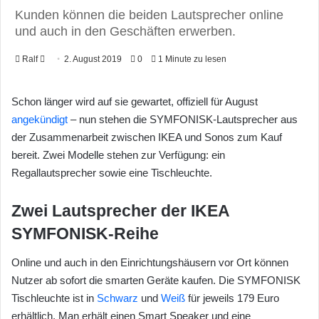
Kunden können die beiden Lautsprecher online
und auch in den Geschäften erwerben.
Ralf
F
2. August 2019
0
1 Minute zu lesen
o
l
Schon länger wird auf sie gewartet, offiziell für August
l
angekündigt
– nun stehen die SYMFONISK-Lautsprecher aus
o
der Zusammenarbeit zwischen IKEA und Sonos zum Kauf
w
bereit. Zwei Modelle stehen zur Verfügung: ein
o
Regallautsprecher sowie eine Tischleuchte.
n
X
Zwei Lautsprecher der IKEA
SYMFONISK-Reihe
Online und auch in den Einrichtungshäusern vor Ort können
Nutzer ab sofort die smarten Geräte kaufen. Die SYMFONISK
Tischleuchte ist in
Schwarz
und
Weiß
für jeweils 179 Euro
erhältlich. Man erhält einen Smart Speaker und eine