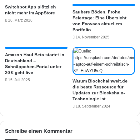
A
e
Switchbot App plötzlich
n
r
Saubere Böden, Frohe
nicht mehr im AppStore
a
k
Feiertage: Eine Übersicht
26. März 2026
l
ö
von Ecovacs aktuellem
y
n
Portfolio
s
n
14. November 2025
e
e
v
n
o
m
Amazon Haul Beta startet in
n
Deutschland –
a
Schnäppchen-Portal unter
S
n
20 € geht live
p
u
r
15. Juli 2025
e
Warum Blockchainwelt.de
a
die beste Ressource für
l
Updates zur Blockchain-
c
l
Technologie ist
h
d
a
18. September 2024
i
u
e
f
A
n
n
Schreibe einen Kommentar
a
a
h
l