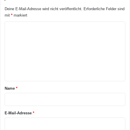
m
y
Deine E-Mail-Adresse wird nicht veröffentlicht.
Erforderliche Felder sind
e
s
mit
*
markiert
n
e
v
K
o
o
n
G
m
e
m
s
e
p
r
n
ä
t
c
h
a
Name
*
e
r
n
d
*
e
E-Mail-Adresse
*
a
k
t