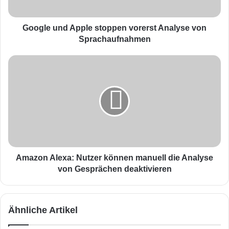
n
d
A
Google und Apple stoppen vorerst Analyse von
p
Sprachaufnahmen
p
l
A
e
m
s
a
t
z
o
o
p
n
p
A
e
l
n
e
v
x
Amazon Alexa: Nutzer können manuell die Analyse
o
a
von Gesprächen deaktivieren
r
:
e
N
r
u
Ähnliche Artikel
s
t
t
z