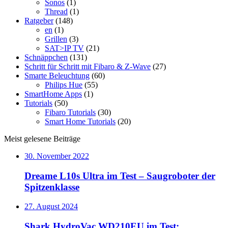
Sonos
(1)
Thread
(1)
Ratgeber
(148)
en
(1)
Grillen
(3)
SAT>IP TV
(21)
Schnäppchen
(131)
Schritt für Schritt mit Fibaro & Z-Wave
(27)
Smarte Beleuchtung
(60)
Philips Hue
(55)
SmartHome Apps
(1)
Tutorials
(50)
Fibaro Tutorials
(30)
Smart Home Tutorials
(20)
Meist gelesene Beiträge
30. November 2022
Dreame L10s Ultra im Test – Saugroboter der
Spitzenklasse
27. August 2024
Shark HydroVac WD210EU im Test: