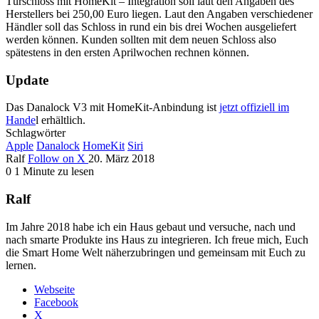
Türschloss mit HomeKit – Integration soll laut den Angaben des
Herstellers bei 250,00 Euro liegen. Laut den Angaben verschiedener
Händler soll das Schloss in rund ein bis drei Wochen ausgeliefert
werden können. Kunden sollten mit dem neuen Schloss also
spätestens in den ersten Aprilwochen rechnen können.
Update
Das Danalock V3 mit HomeKit-Anbindung ist
jetzt offiziell im
Hande
l erhältlich.
Schlagwörter
Apple
Danalock
HomeKit
Siri
Ralf
Follow on X
20. März 2018
0
1 Minute zu lesen
Ralf
Im Jahre 2018 habe ich ein Haus gebaut und versuche, nach und
nach smarte Produkte ins Haus zu integrieren. Ich freue mich, Euch
die Smart Home Welt näherzubringen und gemeinsam mit Euch zu
lernen.
Webseite
Facebook
X