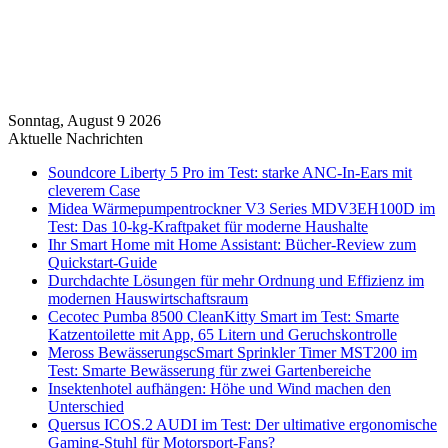
Sonntag, August 9 2026
Aktuelle Nachrichten
Soundcore Liberty 5 Pro im Test: starke ANC-In-Ears mit
cleverem Case
Midea Wärmepumpentrockner V3 Series MDV3EH100D im
Test: Das 10-kg-Kraftpaket für moderne Haushalte
Ihr Smart Home mit Home Assistant: Bücher-Review zum
Quickstart-Guide
Durchdachte Lösungen für mehr Ordnung und Effizienz im
modernen Hauswirtschaftsraum
Cecotec Pumba 8500 CleanKitty Smart im Test: Smarte
Katzentoilette mit App, 65 Litern und Geruchskontrolle
Meross BewässerungscSmart Sprinkler Timer MST200 im
Test: Smarte Bewässerung für zwei Gartenbereiche
Insektenhotel aufhängen: Höhe und Wind machen den
Unterschied
Quersus ICOS.2 AUDI im Test: Der ultimative ergonomische
Gaming-Stuhl für Motorsport-Fans?