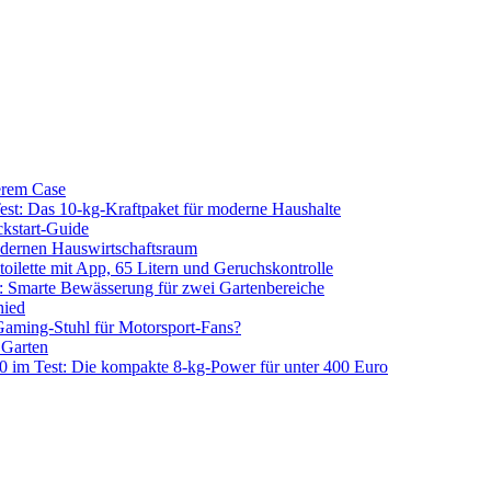
erem Case
 Das 10-kg-Kraftpaket für moderne Haushalte
kstart-Guide
dernen Hauswirtschaftsraum
ilette mit App, 65 Litern und Geruchskontrolle
 Smarte Bewässerung für zwei Gartenbereiche
hied
aming-Stuhl für Motorsport-Fans?
 Garten
m Test: Die kompakte 8-kg-Power für unter 400 Euro