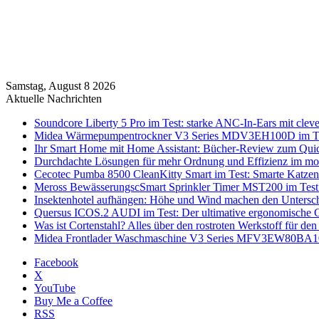
Samstag, August 8 2026
Aktuelle Nachrichten
Soundcore Liberty 5 Pro im Test: starke ANC-In-Ears mit clev
Midea Wärmepumpentrockner V3 Series MDV3EH100D im Test:
Ihr Smart Home mit Home Assistant: Bücher-Review zum Quic
Durchdachte Lösungen für mehr Ordnung und Effizienz im mo
Cecotec Pumba 8500 CleanKitty Smart im Test: Smarte Katzento
Meross BewässerungscSmart Sprinkler Timer MST200 im Test:
Insektenhotel aufhängen: Höhe und Wind machen den Untersc
Quersus ICOS.2 AUDI im Test: Der ultimative ergonomische G
Was ist Cortenstahl? Alles über den rostroten Werkstoff für den
Midea Frontlader Waschmaschine V3 Series MFV3EW80BA10 i
Facebook
X
YouTube
Buy Me a Coffee
RSS