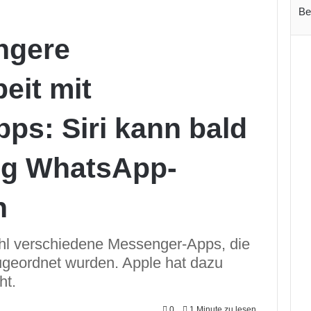
Be
ngere
it mit
ps: Siri kann bald
ig WhatsApp-
n
ohl verschiedene Messenger-Apps, die
ugeordnet wurden. Apple hat dazu
ht.
0
1 Minute zu lesen