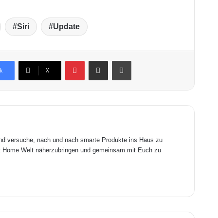
Siri
Update
Pinterest
Teile dies per Email.
Ausdrucken
k
X
und versuche, nach und nach smarte Produkte ins Haus zu
art Home Welt näherzubringen und gemeinsam mit Euch zu