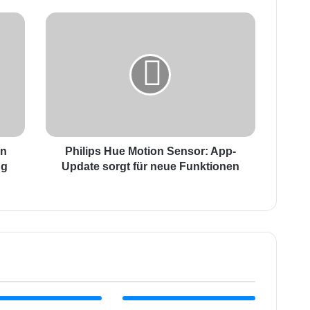
P
h
i
l
i
p
s
H
u
on
e
Philips Hue Motion Sensor: App-
M
ng
Update sorgt für neue Funktionen
o
t
i
o
n
S
e
n
s