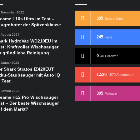
. November 2022
395
eame L10s Ultra im Test –
Subscribers
ugroboter der Spitzenklasse
. August 2024
245
Fans
hark HydroVac WD210EU im
st: Kraftvoller Wischsauger
r gründliche Reinigung
0
40 Follower
. Januar 2023
r Shark Stratos IZ420EUT
1.520
ku-Staubsauger mit Auto IQ
1570 Abonnenten
 Test
. Januar 2023
395
Follower
reame H12 Pro Wischsauger
st – Der beste Wischsauger
uf dem Markt?