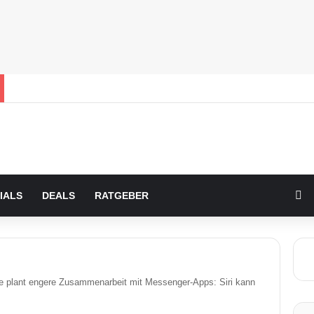
Zu
IALS
DEALS
RATGEBER
e plant engere Zusammenarbeit mit Messenger-Apps: Siri kann