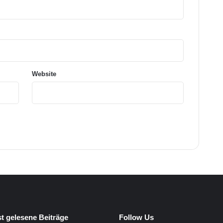
e
u
e
F
u
n
k
Website
t
i
o
n
e
n
t gelesene Beiträge
Follow Us