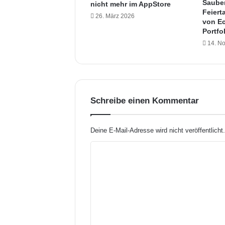
s
Saube
nicht mehr im AppStore
o
Feiert
26. März 2026
l
von Ec
Portfo
l
s
14. N
c
h
o
n
b
Schreibe einen Kommentar
a
l
d
Deine E-Mail-Adresse wird nicht veröffentlicht
e
i
K
n
o
e
m
H
o
m
m
e
e
K
n