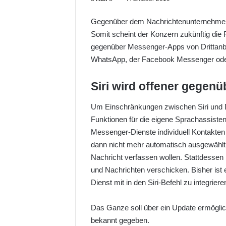
o
Gegenüber dem Nachrichtenunternehm
l
Somit scheint der Konzern zukünftig die
l
gegenüber Messenger-Apps von Drittanbi
o
WhatsApp, der Facebook Messenger ode
w
o
Siri wird offener gege
n
X
Um Einschränkungen zwischen Siri und Dr
Funktionen für die eigene Sprachassisten
Messenger-Dienste individuell Kontakte
dann nicht mehr automatisch ausgewählt,
Nachricht verfassen wollen. Stattdessen
und Nachrichten verschicken. Bisher is
Dienst mit in den Siri-Befehl zu integriere
Das Ganze soll über ein Update ermöglich
bekannt gegeben.