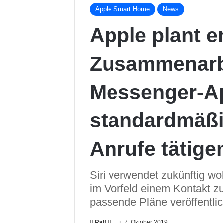
Apple Smart Home
News
Apple plant e
Zusammenarbe
Messenger-Ap
standardmäß
Anrufe tätige
Siri verwendet zukünftig w
im Vorfeld einem Kontakt z
passende Pläne veröffentlic
Ralf
F
7. Oktober 2019