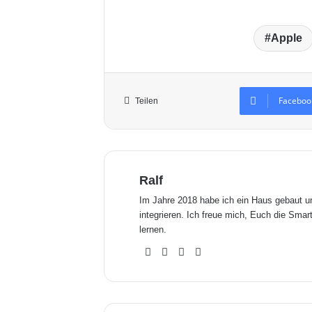
Apple
Faceboo
Teilen
Ralf
Im Jahre 2018 habe ich ein Haus gebaut 
integrieren. Ich freue mich, Euch die Sm
lernen.
We
Fa
X
Yo
bse
ceb
uTu
ite
ook
be