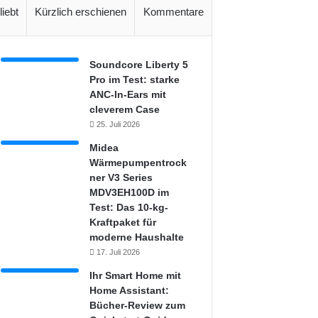
liebt
Kürzlich erschienen
Kommentare
Soundcore Liberty 5
Pro im Test: starke
ANC-In-Ears mit
cleverem Case
25. Juli 2026
Midea
Wärmepumpentrock
ner V3 Series
MDV3EH100D im
Test: Das 10-kg-
Kraftpaket für
moderne Haushalte
17. Juli 2026
Ihr Smart Home mit
Home Assistant:
Bücher-Review zum