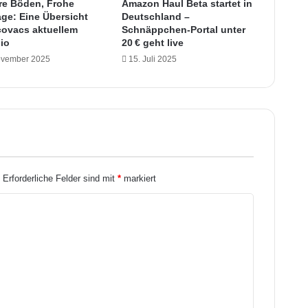
o
re Böden, Frohe
Amazon Haul Beta startet in
r
age: Eine Übersicht
Deutschland –
ovacs aktuellem
:
Schnäppchen-Portal unter
lio
20 € geht live
A
p
ovember 2025
15. Juli 2025
p
-
U
p
d
a
t
e
.
Erforderliche Felder sind mit
*
markiert
s
o
r
g
t
f
ü
r
n