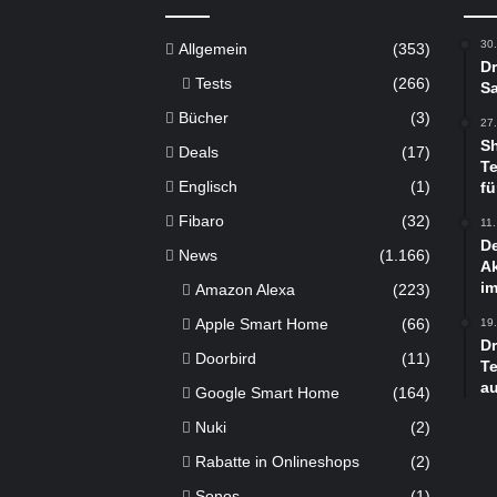
t
e
30
Allgemein
(353)
n
Dr
Tests
(266)
Sa
Bücher
(3)
27
S
Deals
(17)
Te
Englisch
(1)
fü
Fibaro
(32)
11
De
News
(1.166)
Ak
im
Amazon Alexa
(223)
Apple Smart Home
(66)
19
D
Doorbird
(11)
Te
a
Google Smart Home
(164)
Nuki
(2)
Rabatte in Onlineshops
(2)
Sonos
(1)