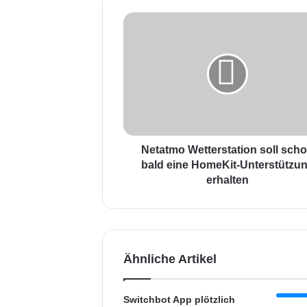
N
e
t
a
t
m
o
W
e
t
Netatmo Wetterstation soll sch
t
bald eine HomeKit-Unterstützu
e
erhalten
r
s
t
a
t
Ähnliche Artikel
i
o
n
Switchbot App plötzlich