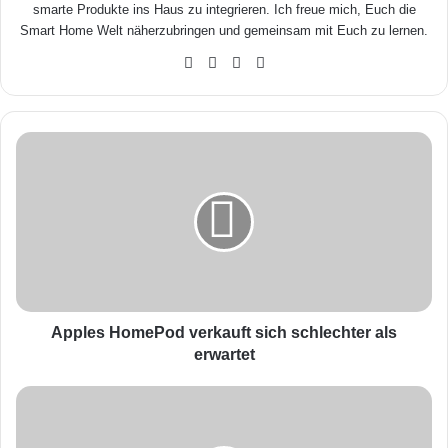
smarte Produkte ins Haus zu integrieren. Ich freue mich, Euch die
Smart Home Welt näherzubringen und gemeinsam mit Euch zu lernen.
We
Fa
X
Yo
bse
ceb
uTu
ite
ook
be
A
p
p
l
e
s
H
o
m
e
Apples HomePod verkauft sich schlechter als
P
erwartet
o
d
S
v
m
e
a