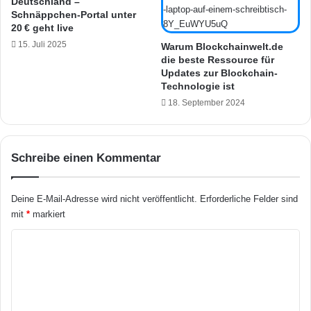
Deutschland –
l
a
Schnäppchen-Portal unter
s
c
20 € geht live
e
h
15. Juli 2025
r
Warum Blockchainwelt.de
n
die beste Ressource für
w
u
Updates zur Blockchain-
a
n
Technologie ist
r
e
18. September 2024
t
r
e
h
t
ä
l
Schreibe einen Kommentar
t
l
i
Deine E-Mail-Adresse wird nicht veröffentlicht.
Erforderliche Felder sind
c
mit
*
markiert
h
K
o
m
m