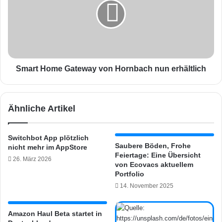
r
r
k
t
a
H
u
o
f
m
t
e
s
G
Smart Home Gateway von Hornbach nun erhältlich
i
a
c
t
h
e
Ähnliche Artikel
s
w
c
a
h
y
Switchbot App plötzlich
l
v
Saubere Böden, Frohe
nicht mehr im AppStore
e
o
Feiertage: Eine Übersicht
26. März 2026
c
n
von Ecovacs aktuellem
h
H
Portfolio
t
o
14. November 2025
e
r
r
n
a
Amazon Haul Beta startet in
b