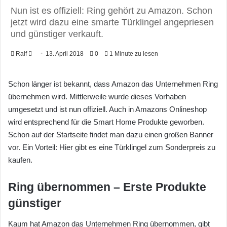
Nun ist es offiziell: Ring gehört zu Amazon. Schon
jetzt wird dazu eine smarte Türklingel angepriesen
und günstiger verkauft.
Ralf
F
13. April 2018
0
1 Minute zu lesen
o
l
Schon länger ist bekannt, dass Amazon das Unternehmen Ring
l
übernehmen wird. Mittlerweile wurde dieses Vorhaben
o
umgesetzt und ist nun offiziell. Auch in Amazons Onlineshop
w
wird entsprechend für die Smart Home Produkte geworben.
o
Schon auf der Startseite findet man dazu einen großen Banner
n
vor. Ein Vorteil: Hier gibt es eine Türklingel zum Sonderpreis zu
X
kaufen.
Ring übernommen – Erste Produkte
günstiger
Kaum hat Amazon das Unternehmen Ring übernommen, gibt