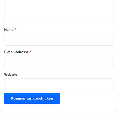
e
n
t
a
Name
*
r
*
E-Mail-Adresse
*
Website