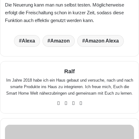
Die Neuerung kann man nun selbst testen. Möglicherweise
erfolgt die Freischaltung schon in kurzer Zeit, sodass diese
Funktion auch effektiv genutzt werden kann.
Alexa
Amazon
Amazon Alexa
Ralf
Im Jahre 2018 habe ich ein Haus gebaut und versuche, nach und nach
smarte Produkte ins Haus zu integrieren. Ich freue mich, Euch die
Smart Home Welt näherzubringen und gemeinsam mit Euch zu lernen.
We
Fa
X
Yo
bse
ceb
uTu
ite
ook
be
M
i