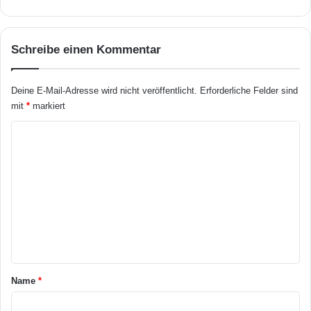
t
a
e
c
l
h
Schreibe einen Kommentar
l
a
e
s
n
s
Deine E-Mail-Adresse wird nicht veröffentlicht.
Erforderliche Felder sind
i
mit
*
markiert
s
t
K
e
o
n
t
m
s
m
o
e
l
l
n
E
t
m
o
a
Name
*
t
r
i