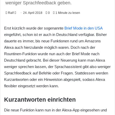
weniger Sprachfeedback geben.
Ralf
F
24. April 2018
0
1 Minute zu lesen
o
l
Erst kürzlich wurde der sogenannte
Brief Mode in den USA
l
eingeführt, schon ist er auch in Deutschland verfügbar. Bisher
o
dauerte es immer, bis neue Funktionen rund um Amazons
w
Alexa auch hierzulande möglich waren. Doch nach der
o
Rountinen-Funktion wurde nun auch der Brief Mode nach
n
Deutschland gebracht. Bei dieser Neuerung kann man Alexa
X
weniger sprechen lassen, der Sprachassistent gibt also weniger
Sprachfeedback auf Befehle oder Fragen. Stattdessen werden
Kurzantworten oder ein Hinweiston abgespielt, sodass Alexa
flexibler eingesetzt werden kann.
Kurzantworten einrichten
Die neue Funktion kann nun in der Alexa-App eingesehen und