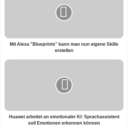
t
A
l
e
x
a
"
B
Mit Alexa "Blueprints" kann man nun eigene Skills
l
erstellen
u
e
H
p
u
r
a
i
w
n
e
t
i
s
a
"
r
k
b
a
e
Huawei arbeitet an emotionaler KI: Sprachassistent
n
i
soll Emotionen erkennen können
n