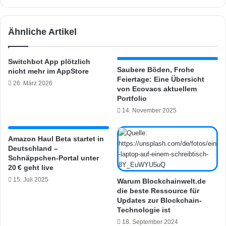
t
m
e
a
t
Ähnliche Artikel
n
a
n
n
u
e
Switchbot App plötzlich
n
m
Saubere Böden, Frohe
nicht mehr im AppStore
e
o
Feiertage: Eine Übersicht
26. März 2026
i
t
von Ecovacs aktuellem
g
i
Portfolio
e
o
14. November 2025
n
n
e
a
S
l
Amazon Haul Beta startet in
k
Deutschland –
e
Schnäppchen-Portal unter
i
r
20 € geht live
l
K
l
15. Juli 2025
I
Warum Blockchainwelt.de
s
die beste Ressource für
:
Updates zur Blockchain-
e
S
Technologie ist
r
p
s
18. September 2024
r