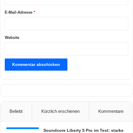
o
*
n
E-Mail-Adresse
*
e
n
e
r
Website
k
e
n
n
e
n
k
ö
n
n
e
n
Beliebt
Kürzlich erschienen
Kommentare
Soundcore Liberty 5 Pro im Test: starke