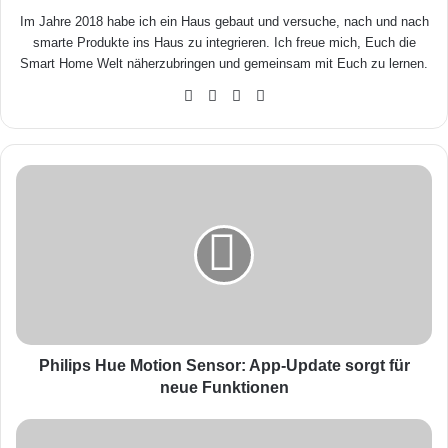
Im Jahre 2018 habe ich ein Haus gebaut und versuche, nach und nach
smarte Produkte ins Haus zu integrieren. Ich freue mich, Euch die
Smart Home Welt näherzubringen und gemeinsam mit Euch zu lernen.
We
Fa
X
Yo
bse
ceb
uTu
ite
ook
be
P
h
i
l
i
p
s
H
u
e
Philips Hue Motion Sensor: App-Update sorgt für
M
neue Funktionen
o
t
S