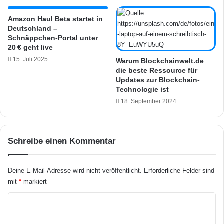
r
U
g
n
Amazon Haul Beta startet in
t
Deutschland –
t
Schnäppchen-Portal unter
f
e
20 € geht live
ü
r
r
15. Juli 2025
s
Warum Blockchainwelt.de
n
die beste Ressource für
t
Updates zur Blockchain-
e
ü
Technologie ist
u
t
e
18. September 2024
z
F
u
u
n
n
g
Schreibe einen Kommentar
k
:
t
N
i
e
Deine E-Mail-Adresse wird nicht veröffentlicht.
Erforderliche Felder sind
o
u
mit
*
markiert
n
e
e
s
K
n
A
o
p