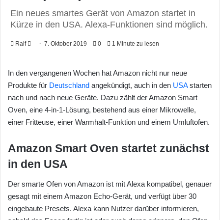
Ein neues smartes Gerät von Amazon startet in
Kürze in den USA. Alexa-Funktionen sind möglich.
Ralf
F
7. Oktober 2019
0
1 Minute zu lesen
o
l
In den vergangenen Wochen hat Amazon nicht nur neue
l
Produkte für
Deutschland
angekündigt, auch in den
USA
starten
o
nach und nach neue Geräte. Dazu zählt der Amazon Smart
w
Oven, eine 4-in-1-Lösung, bestehend aus einer Mikrowelle,
o
einer Fritteuse, einer Warmhalt-Funktion und einem Umluftofen.
n
X
Amazon Smart Oven startet zunächst
in den USA
Der smarte Ofen von Amazon ist mit Alexa kompatibel, genauer
gesagt mit einem Amazon Echo-Gerät, und verfügt über 30
eingebaute Presets. Alexa kann Nutzer darüber informieren,