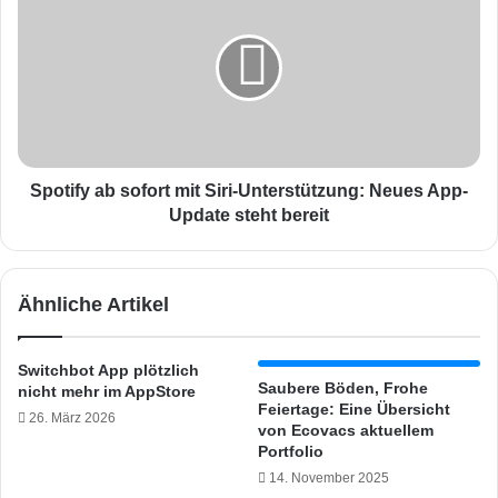
i
p
o
o
n
t
S
i
e
f
n
y
s
a
o
b
r
s
Spotify ab sofort mit Siri-Unterstützung: Neues App-
:
o
Update steht bereit
A
f
p
o
p
r
Ähnliche Artikel
-
t
U
m
p
i
Switchbot App plötzlich
d
t
Saubere Böden, Frohe
nicht mehr im AppStore
a
S
Feiertage: Eine Übersicht
26. März 2026
t
i
von Ecovacs aktuellem
e
r
Portfolio
s
i
14. November 2025
o
-