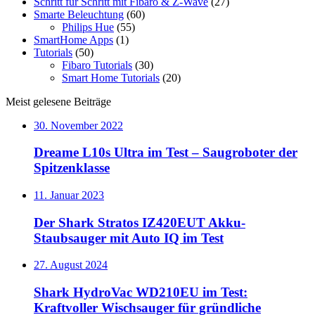
Schritt für Schritt mit Fibaro & Z-Wave
(27)
Smarte Beleuchtung
(60)
Philips Hue
(55)
SmartHome Apps
(1)
Tutorials
(50)
Fibaro Tutorials
(30)
Smart Home Tutorials
(20)
Meist gelesene Beiträge
30. November 2022
Dreame L10s Ultra im Test – Saugroboter der
Spitzenklasse
11. Januar 2023
Der Shark Stratos IZ420EUT Akku-
Staubsauger mit Auto IQ im Test
27. August 2024
Shark HydroVac WD210EU im Test:
Kraftvoller Wischsauger für gründliche