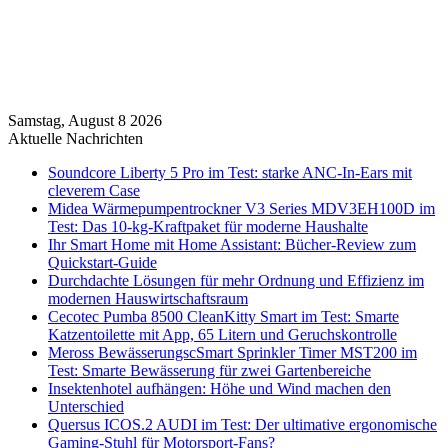
Samstag, August 8 2026
Aktuelle Nachrichten
Soundcore Liberty 5 Pro im Test: starke ANC-In-Ears mit
cleverem Case
Midea Wärmepumpentrockner V3 Series MDV3EH100D im
Test: Das 10-kg-Kraftpaket für moderne Haushalte
Ihr Smart Home mit Home Assistant: Bücher-Review zum
Quickstart-Guide
Durchdachte Lösungen für mehr Ordnung und Effizienz im
modernen Hauswirtschaftsraum
Cecotec Pumba 8500 CleanKitty Smart im Test: Smarte
Katzentoilette mit App, 65 Litern und Geruchskontrolle
Meross BewässerungscSmart Sprinkler Timer MST200 im
Test: Smarte Bewässerung für zwei Gartenbereiche
Insektenhotel aufhängen: Höhe und Wind machen den
Unterschied
Quersus ICOS.2 AUDI im Test: Der ultimative ergonomische
Gaming-Stuhl für Motorsport-Fans?