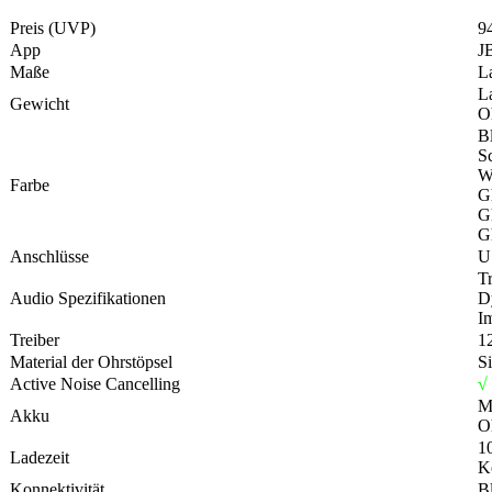
Preis (UVP)
9
App
J
Maße
L
L
Gewicht
O
B
S
W
Farbe
G
G
G
Anschlüsse
U
T
Audio Spezifikationen
D
I
Treiber
1
Material der Ohrstöpsel
Si
Active Noise Cancelling
√
M
Akku
O
10
Ladezeit
K
Konnektivität
Bl