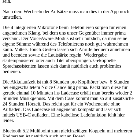
sein.
Nach dem Wechseln der Aufsätze muss man dies in der App noch
umstellen.
Die 4 integrierten Mikrofone beim Telefonieren sorgen für einen
angenehmen Klang, bei dem uns unser Gegenüber immer prima
verstand. Der VoiceAware-Modus ist sehr nützlich, da man seine
eigene Stimme während des Telefonierens noch gut wahrnehmen
kann. Mittels Touch-Gesten lassen sich Anrufe bequem annehmen
und beenden sowie die Lautstärke regeln, Wiedergabe
starten/pausieren oder auch Titel überspringen. Gekoppelte
Sprachassistenten lassen sich damit natürlich auch problemlos
bedienen.
Die Akkulaufzeit ist mit 8 Stunden pro Kopfhörer bzw. 6 Stunden
bei eingeschaltetem Noice Cancelling prima. Packt man diese für
gerade einmal 10 Minuten ins Ladecase erhält man bereits wieder 2
Stunden Musikgenuss. Mit dem Case kommt man so auf zusätzliche
24 Stunden Hörzeit. Das reicht gut für ein Wochenende ohne
Aufladen. Das Ladecase ist angenehm kompakt und lässt sich
mittels USB-C aufladen. Eine kabellose Ladefunktion fehlt hier
leider.
Bluetooth 5.2 Multipoint zum gleichzeitigen Koppeln mit mehreren
Endgeräten ist natürlich auch mit an Board.