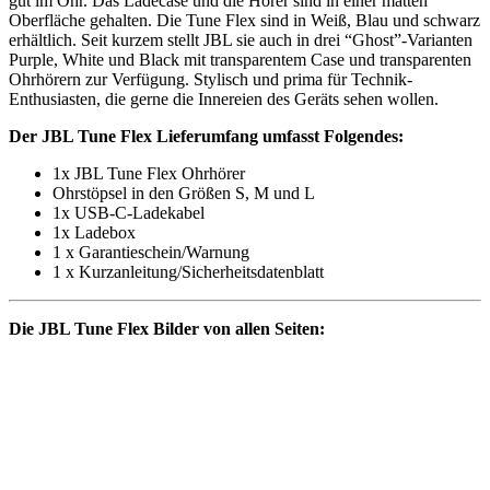
gut im Ohr. Das Ladecase und die Hörer sind in einer matten
Oberfläche gehalten. Die Tune Flex sind in Weiß, Blau und schwarz
erhältlich. Seit kurzem stellt JBL sie auch in drei “Ghost”-Varianten
Purple, White und Black mit transparentem Case und transparenten
Ohrhörern zur Verfügung. Stylisch und prima für Technik-
Enthusiasten, die gerne die Innereien des Geräts sehen wollen.
Der JBL Tune Flex Lieferumfang umfasst Folgendes:
1x JBL Tune Flex Ohrhörer
Ohrstöpsel in den Größen S, M und L
1x USB-C-Ladekabel
1x Ladebox
1 x Garantieschein/Warnung
1 x Kurzanleitung/Sicherheitsdatenblatt
Die JBL Tune Flex Bilder von allen Seiten: