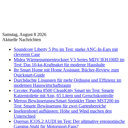
Samstag, August 8 2026
Aktuelle Nachrichten
Soundcore Liberty 5 Pro im Test: starke ANC-In-Ears mit
cleverem Case
Midea Wärmepumpentrockner V3 Series MDV3EH100D im
Test: Das 10-kg-Kraftpaket für moderne Haushalte
Ihr Smart Home mit Home Assistant: Bücher-Review zum
Quickstart-Guide
Durchdachte Lösungen für mehr Ordnung und Effizienz im
modernen Hauswirtschaftsraum
Cecotec Pumba 8500 CleanKitty Smart im Test: Smarte
Katzentoilette mit App, 65 Litern und Geruchskontrolle
Meross BewässerungscSmart Sprinkler Timer MST200 im
Test: Smarte Bewässerung für zwei Gartenbereiche
Insektenhotel aufhängen: Höhe und Wind machen den
Unterschied
Quersus ICOS.2 AUDI im Test: Der ultimative ergonomische
Gaming-Stuhl für Motorsport-Fans?