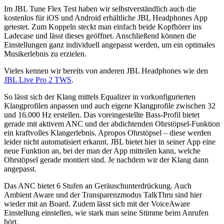
Im JBL Tune Flex Test haben wir selbstverständlich auch die
kostenlos für iOS und Android erhältliche JBL Headphones App
getestet. Zum Koppeln steckt man einfach beide Kopfhörer ins
Ladecase und lässt dieses geöffnet. Anschließend können die
Einstellungen ganz individuell angepasst werden, um ein optimales
Musikerlebnis zu erzielen.
Vieles kennen wir bereits von anderen JBL Headphones wie den
JBL Live Pro 2 TWS
.
So lässt sich der Klang mittels Equalizer in vorkonfigurierten
Klangprofilen anpassen und auch eigene Klangprofile zwischen 32
und 16.000 Hz erstellen. Das voreingestellte Bass-Profil bietet
gerade mit aktivem ANC und der abdichtenden Ohrstöpsel-Funktion
ein kraftvolles Klangerlebnis. Apropos Ohrstöpsel – diese werden
leider nicht automatisiert erkannt. JBL bietet hier in seiner App eine
neue Funktion an, bei der man der App mitteilen kann, welche
Ohrstöpsel gerade montiert sind. Je nachdem wir der Klang dann
angepasst.
Das ANC bietet 6 Stufen an Geräuschunterdrückung. Auch
Ambient Aware und der Transparenzmodus TalkThru sind hier
wieder mit an Board. Zudem lässt sich mit der VoiceAware
Einstellung einstellen, wie stark man seine Stimme beim Anrufen
hört.