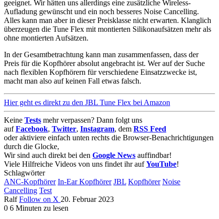
geeignet. Wir hätten uns allerdings eine zusätzliche Wireless-
Aufladung gewünscht und ein noch besseres Noise Cancelling.
Alles kann man aber in dieser Preisklasse nicht erwarten. Klanglich
überzeugen die Tune Flex mit montierten Silikonaufsätzen mehr als
ohne montierten Aufsätzen.
In der Gesamtbetrachtung kann man zusammenfassen, dass der
Preis für die Kopfhörer absolut angebracht ist. Wer auf der Suche
nach flexiblen Kopfhörern für verschiedene Einsatzzwecke ist,
macht man also auf keinen Fall etwas falsch.
Hier geht es direkt zu den JBL Tune Flex bei Amazon
Keine
Tests
mehr verpassen? Dann folgt uns
auf
Facebook
,
Twitter
,
Instagram
, dem
RSS Feed
oder aktiviere einfach unten rechts die Browser-Benachrichtigungen
durch die Glocke,
Wir sind auch direkt bei den
Google News
auffindbar!
Viele Hilfreiche Videos von uns findet ihr auf
YouTube
!
Schlagwörter
ANC-Kopfhörer
In-Ear Kopfhörer
JBL
Kopfhörer
Noise
Cancelling
Test
Ralf
Follow on X
20. Februar 2023
0
6 Minuten zu lesen