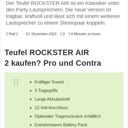
Der Teufel ROCKSTER AIR ist ein Klassiker unter
den Party-Lautsprechern. Die neue Version ist
tragbar, kraftvoll und lässt sich mit einem weiteren
Lautsprecher zu einem Stereopaar koppeln.
Ralf
F
22. Dezember 2023
0
6 Minuten zu lesen
o
l
Teufel ROCKSTER AIR
l
2
kaufen? Pro und Contra
o
w
o
Kräftiger Sound
n
X
3 Tragegriffe
Lange Akkulaufzeit
12-Volt Anschluss
Optionaler Tragerucksack erhältlich
Entnehmbares Battery Pack