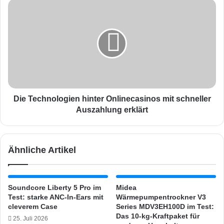
+
D
T
i
e
e
s
T
t
e
-
c
M
h
i
n
n
o
i
l
Die Technologien hinter Onlinecasinos mit schneller
-
o
Auszahlung erklärt
S
g
a
i
u
e
Ähnliche Artikel
g
n
r
h
o
i
b
n
Soundcore Liberty 5 Pro im
Midea
o
t
Test: starke ANC-In-Ears mit
Wärmepumpentrockner V3
t
e
cleverem Case
Series MDV3EH100D im Test:
e
r
Das 10-kg-Kraftpaket für
25. Juli 2026
r