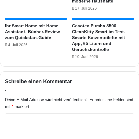
O
moderne Haushalte
m
n
17. Juli 2026
i
l
t
i
v
Ihr Smart Home mit Home
Cecotec Pumba 8500
n
Assistant: Bücher-Review
CleanKitty Smart im Test:
i
e
zum Quickstart-Guide
Smarte Katzentoilette mit
e
c
App, 65 Litern und
l
4. Juli 2026
a
Geruchskontrolle
P
s
10. Juni 2026
o
i
t
n
e
o
n
s
Schreibe einen Kommentar
z
m
i
i
a
t
Deine E-Mail-Adresse wird nicht veröffentlicht.
Erforderliche Felder sind
l
s
mit
*
markiert
?
c
h
K
n
o
e
m
l