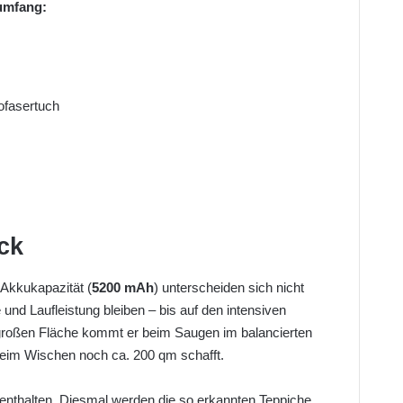
rumfang:
l
ofasertuch
ck
 Akkukapazität (
5200 mAh
) unterscheiden sich nicht
nd Laufleistung bleiben – bis auf den intensiven
großen Fläche kommt er beim Saugen im balancierten
eim Wischen noch ca. 200 qm schafft.
enthalten. Diesmal werden die so erkannten Teppiche