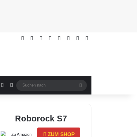
Facebook
X
YouTube
Buy Me a Coffee
RSS
Anmelden
Zufällige Artikel
Sidebar
fällige Artikel
Sidebar
Skin umschalten
Suchen
nach
Roborock S7
ZUM SHOP