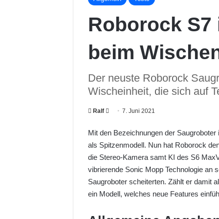
Roborock S7 i
beim Wischen
Der neuste Roborock Saugro
Wischeinheit, die sich auf T
Ralf
F
7. Juni 2021
o
Mit den Bezeichnungen der Saugroboter 
l
als Spitzenmodell. Nun hat Roborock den 
l
die Stereo-Kamera samt KI des S6 MaxV 
o
vibrierende Sonic Mopp Technologie an s
w
Saugroboter scheiterten. Zählt er damit 
o
ein Modell, welches neue Features einführt
n
X