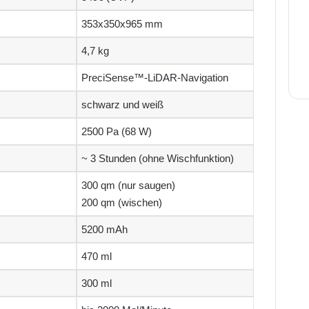
353x350x965 mm
4,7 kg
PreciSense™-LiDAR-Navigation
schwarz und weiß
2500 Pa (68 W)
~ 3 Stunden (ohne Wischfunktion)
300 qm (nur saugen)
200 qm (wischen)
5200 mAh
470 ml
300 ml