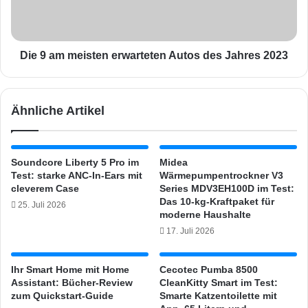
i
m
g
e
n
i
e
s
Die 9 am meisten erwarteten Autos des Jahres 2023
n
t
s
e
i
n
Ähnliche Artikel
c
e
h
r
p
w
e
a
Soundcore Liberty 5 Pro im
Midea
r
r
Test: starke ANC-In-Ears mit
Wärmepumpentrockner V3
f
t
cleverem Case
Series MDV3EH100D im Test:
e
e
Das 10-kg-Kraftpaket für
25. Juli 2026
k
t
moderne Haushalte
t
e
17. Juli 2026
f
n
ü
A
Ihr Smart Home mit Home
Cecotec Pumba 8500
r
u
Assistant: Bücher-Review
CleanKitty Smart im Test:
Z
t
zum Quickstart-Guide
Smarte Katzentoilette mit
o
o