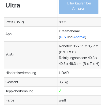
Ultra kaufen bei
Ultra
Amazon
Preis (UVP)
899€
Dreamehome
App
(
iOS
und
Android
)
Roboter: 35 x 35 x 9,7 cm
(B x T x H)
Maße
Reinigungsstation: 40,3 x
40,3 x 48,3 cm (B x T x H)
Hinderniserkennung
LiDAR
Gewicht
3,7 kg
Teppicherkennung
√
Farbe
weiß