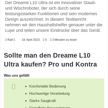
Der Dreame L10 Ultra ist ein innovativer Staub-
und Wischroboter, der sich durch seine
leistungsstarken Funktionen und sein modernes
Design auszeichnet. In diesem Testbericht
nehmen wir den Haushaltshelfer genauer unter die
Lupe und teilen unsere Eindrücke über das Gerät.
Ralf
F
18. April 2023
0
3 Minuten zu lesen
o
l
Sollte man den Dreame L10
l
Ultra kaufen? Pro und Kontra
o
w
o
Was uns gefällt
n
Komfortable Bedienung
X
Hochwertige Verarbeitung
Starke Saugkraft
Gründliche Nassreinigung