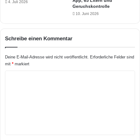
App, 65 Litern und
4. Juli 2026
c
s
Geruchskontrolle
k
d
10. Juni 2026
e
e
r
s
?
J
a
Schreibe einen Kommentar
h
r
e
Deine E-Mail-Adresse wird nicht veröffentlicht.
Erforderliche Felder sind
s
mit
*
markiert
2
0
K
2
o
3
m
m
e
n
t