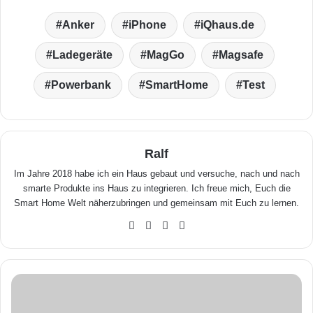
Anker
iPhone
iQhaus.de
Ladegeräte
MagGo
Magsafe
Powerbank
SmartHome
Test
Ralf
Im Jahre 2018 habe ich ein Haus gebaut und versuche, nach und nach
smarte Produkte ins Haus zu integrieren. Ich freue mich, Euch die
Smart Home Welt näherzubringen und gemeinsam mit Euch zu lernen.
We
Fa
X
Yo
bse
ceb
uTu
ite
ook
be
S
w
i