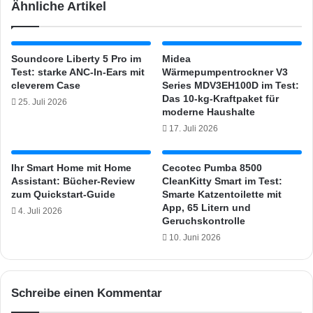
Ähnliche Artikel
y
e
r
g
Soundcore Liberty 5 Pro im
Midea
e
Test: starke ANC-In-Ears mit
Wärmepumpentrockner V3
t
cleverem Case
Series MDV3EH100D im Test:
e
Das 10-kg-Kraftpaket für
25. Juli 2026
s
moderne Haushalte
t
17. Juli 2026
e
t
Ihr Smart Home mit Home
Cecotec Pumba 8500
Assistant: Bücher-Review
CleanKitty Smart im Test:
zum Quickstart-Guide
Smarte Katzentoilette mit
App, 65 Litern und
4. Juli 2026
Geruchskontrolle
10. Juni 2026
Schreibe einen Kommentar