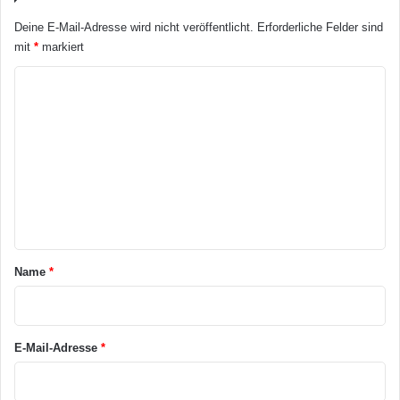
Deine E-Mail-Adresse wird nicht veröffentlicht.
Erforderliche Felder sind
mit
*
markiert
K
o
m
m
e
n
t
a
Name
*
r
*
E-Mail-Adresse
*