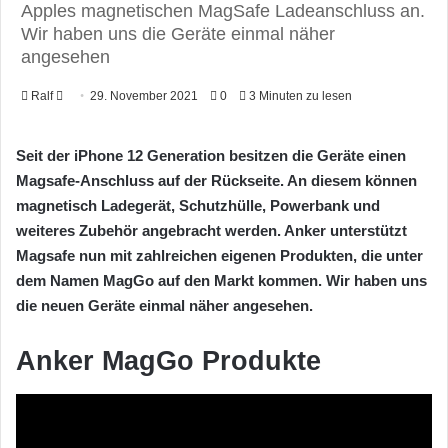
Apples magnetischen MagSafe Ladeanschluss an.
Wir haben uns die Geräte einmal näher
angesehen
Ralf
F
29. November 2021
0
3 Minuten zu lesen
o
l
Seit der iPhone 12 Generation besitzen die Geräte einen
l
Magsafe-Anschluss auf der Rückseite. An diesem können
o
magnetisch Ladegerät, Schutzhülle, Powerbank und
w
weiteres Zubehör angebracht werden. Anker unterstützt
o
Magsafe nun mit zahlreichen eigenen Produkten, die unter
n
dem Namen MagGo auf den Markt kommen. Wir haben uns
X
die neuen Geräte einmal näher angesehen.
Anker MagGo Produkte