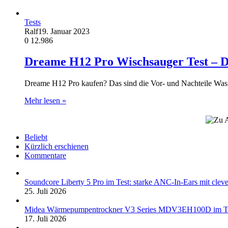
Tests
Ralf
19. Januar 2023
0
12.986
Dreame H12 Pro Wischsauger Test – D
Dreame H12 Pro kaufen? Das sind die Vor- und Nachteile Was
Mehr lesen »
Beliebt
Kürzlich erschienen
Kommentare
Soundcore Liberty 5 Pro im Test: starke ANC-In-Ears mit clev
25. Juli 2026
Midea Wärmepumpentrockner V3 Series MDV3EH100D im Test:
17. Juli 2026