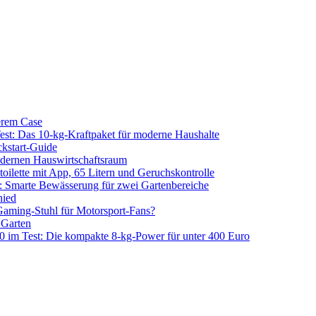
erem Case
 Das 10-kg-Kraftpaket für moderne Haushalte
kstart-Guide
dernen Hauswirtschaftsraum
ilette mit App, 65 Litern und Geruchskontrolle
 Smarte Bewässerung für zwei Gartenbereiche
hied
aming-Stuhl für Motorsport-Fans?
 Garten
m Test: Die kompakte 8-kg-Power für unter 400 Euro