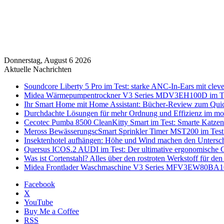
Donnerstag, August 6 2026
Aktuelle Nachrichten
Soundcore Liberty 5 Pro im Test: starke ANC-In-Ears mit clev
Midea Wärmepumpentrockner V3 Series MDV3EH100D im Test:
Ihr Smart Home mit Home Assistant: Bücher-Review zum Quic
Durchdachte Lösungen für mehr Ordnung und Effizienz im mo
Cecotec Pumba 8500 CleanKitty Smart im Test: Smarte Katzento
Meross BewässerungscSmart Sprinkler Timer MST200 im Test:
Insektenhotel aufhängen: Höhe und Wind machen den Untersc
Quersus ICOS.2 AUDI im Test: Der ultimative ergonomische G
Was ist Cortenstahl? Alles über den rostroten Werkstoff für den
Midea Frontlader Waschmaschine V3 Series MFV3EW80BA10 i
Facebook
X
YouTube
Buy Me a Coffee
RSS