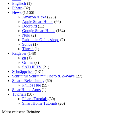
Englisch
(1)
Fibaro
(32)
News
(1.166)
Amazon Alexa
(223)
Apple Smart Home
(66)
Doorbird
(11)
Google Smart Home
(164)
Nuki
(2)
Rabatte in Onlineshops
(2)
Sonos
(1)
Thread
(1)
Ratgeber
(148)
en
(1)
Grillen
(3)
SAT>IP TV
(21)
Schnäppchen
(131)
Schritt für Schritt mit Fibaro & Z-Wave
(27)
Smarte Beleuchtung
(60)
Philips Hue
(55)
SmartHome Apps
(1)
Tutorials
(50)
Fibaro Tutorials
(30)
Smart Home Tutorials
(20)
Meist gelesene Beiträge