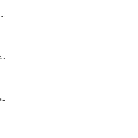
..
...
...