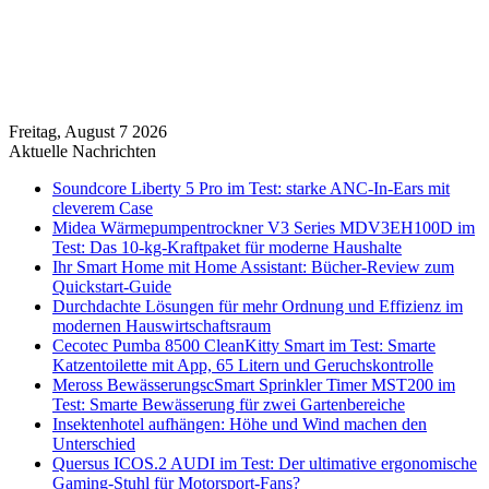
Freitag, August 7 2026
Aktuelle Nachrichten
Soundcore Liberty 5 Pro im Test: starke ANC-In-Ears mit
cleverem Case
Midea Wärmepumpentrockner V3 Series MDV3EH100D im
Test: Das 10-kg-Kraftpaket für moderne Haushalte
Ihr Smart Home mit Home Assistant: Bücher-Review zum
Quickstart-Guide
Durchdachte Lösungen für mehr Ordnung und Effizienz im
modernen Hauswirtschaftsraum
Cecotec Pumba 8500 CleanKitty Smart im Test: Smarte
Katzentoilette mit App, 65 Litern und Geruchskontrolle
Meross BewässerungscSmart Sprinkler Timer MST200 im
Test: Smarte Bewässerung für zwei Gartenbereiche
Insektenhotel aufhängen: Höhe und Wind machen den
Unterschied
Quersus ICOS.2 AUDI im Test: Der ultimative ergonomische
Gaming-Stuhl für Motorsport-Fans?