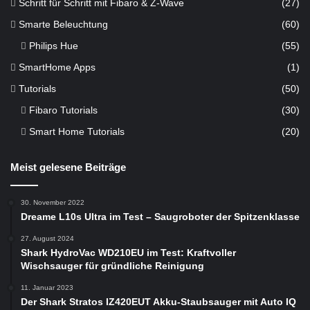
Schritt für Schritt mit Fibaro & Z-Wave
(27)
Smarte Beleuchtung
(60)
Philips Hue
(55)
SmartHome Apps
(1)
Tutorials
(50)
Fibaro Tutorials
(30)
Smart Home Tutorials
(20)
Meist gelesene Beiträge
30. November 2022
Dreame L10s Ultra im Test – Saugroboter der Spitzenklasse
27. August 2024
Shark HydroVac WD210EU im Test: Kraftvoller
Wischsauger für gründliche Reinigung
11. Januar 2023
Der Shark Stratos IZ420EUT Akku-Staubsauger mit Auto IQ