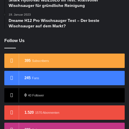
Shark HydroVac WD210EU im Test: Kraftvoller
Wischsauger für gründliche Reinigung
19. Januar 2023
Dreame H12 Pro Wischsauger Test – Der beste
Wischsauger auf dem Markt?
Follow Us
395
Subscribers
245
Fans
0
40 Follower
1.520
1570 Abonnenten