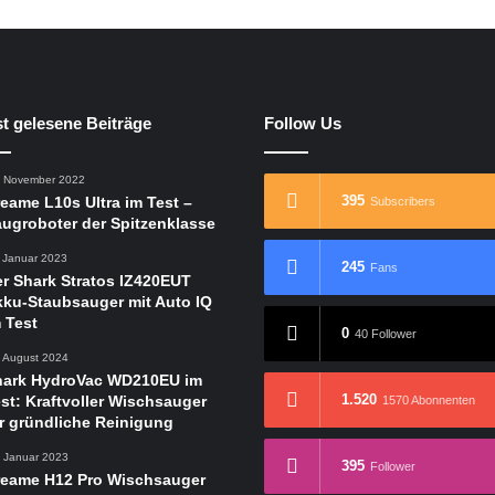
t gelesene Beiträge
Follow Us
. November 2022
395
eame L10s Ultra im Test –
Subscribers
ugroboter der Spitzenklasse
. Januar 2023
245
Fans
r Shark Stratos IZ420EUT
ku-Staubsauger mit Auto IQ
 Test
0
40 Follower
. August 2024
hark HydroVac WD210EU im
1.520
st: Kraftvoller Wischsauger
1570 Abonnenten
r gründliche Reinigung
. Januar 2023
395
Follower
reame H12 Pro Wischsauger