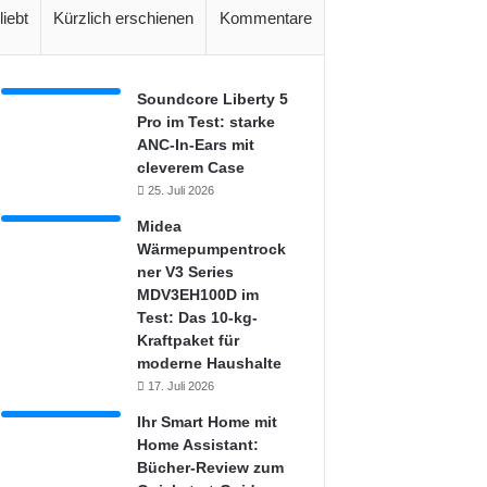
liebt
Kürzlich erschienen
Kommentare
Soundcore Liberty 5
Pro im Test: starke
ANC-In-Ears mit
cleverem Case
25. Juli 2026
Midea
Wärmepumpentrock
ner V3 Series
MDV3EH100D im
Test: Das 10-kg-
Kraftpaket für
moderne Haushalte
17. Juli 2026
Ihr Smart Home mit
Home Assistant:
Bücher-Review zum