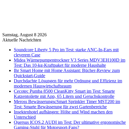
Samstag, August 8 2026
Aktuelle Nachrichten
Soundcore Liberty 5 Pro im Test: starke ANC-In-Ears mit
cleverem Case
Midea Wärmepumpentrockner V3 Series MDV3EH100D im
Test: Das 10-kg-Kraftpaket für moderne Haushalte
Ihr Smart Home mit Home Assistant: Bücher-Review zum
Quickstart-Guide
Durchdachte Lösungen für mehr Ordnung und Effizienz im
modernen Hauswirtschaftsraum
Cecotec Pumba 8500 CleanKitty Smart im Test: Smarte
Katzentoilette mit App, 65 Litern und Geruchskontrolle
Meross BewässerungscSmart Sprinkler Timer MST200 im
Test: Smarte Bewässerung für zwei Gartenbereiche
Insektenhotel aufhängen: Höhe und Wind machen den
Unterschied
Quersus ICOS.2 AUDI im Test: Der ultimative ergonomische
Gaming-Stuhl für Motorsport-Fans?