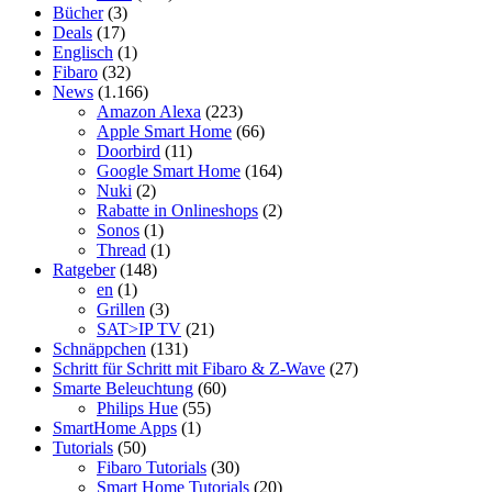
Bücher
(3)
Deals
(17)
Englisch
(1)
Fibaro
(32)
News
(1.166)
Amazon Alexa
(223)
Apple Smart Home
(66)
Doorbird
(11)
Google Smart Home
(164)
Nuki
(2)
Rabatte in Onlineshops
(2)
Sonos
(1)
Thread
(1)
Ratgeber
(148)
en
(1)
Grillen
(3)
SAT>IP TV
(21)
Schnäppchen
(131)
Schritt für Schritt mit Fibaro & Z-Wave
(27)
Smarte Beleuchtung
(60)
Philips Hue
(55)
SmartHome Apps
(1)
Tutorials
(50)
Fibaro Tutorials
(30)
Smart Home Tutorials
(20)