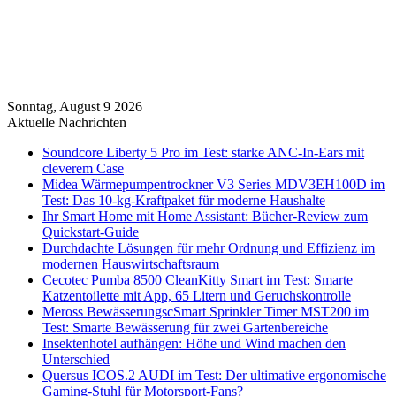
Sonntag, August 9 2026
Aktuelle Nachrichten
Soundcore Liberty 5 Pro im Test: starke ANC-In-Ears mit
cleverem Case
Midea Wärmepumpentrockner V3 Series MDV3EH100D im
Test: Das 10-kg-Kraftpaket für moderne Haushalte
Ihr Smart Home mit Home Assistant: Bücher-Review zum
Quickstart-Guide
Durchdachte Lösungen für mehr Ordnung und Effizienz im
modernen Hauswirtschaftsraum
Cecotec Pumba 8500 CleanKitty Smart im Test: Smarte
Katzentoilette mit App, 65 Litern und Geruchskontrolle
Meross BewässerungscSmart Sprinkler Timer MST200 im
Test: Smarte Bewässerung für zwei Gartenbereiche
Insektenhotel aufhängen: Höhe und Wind machen den
Unterschied
Quersus ICOS.2 AUDI im Test: Der ultimative ergonomische
Gaming-Stuhl für Motorsport-Fans?