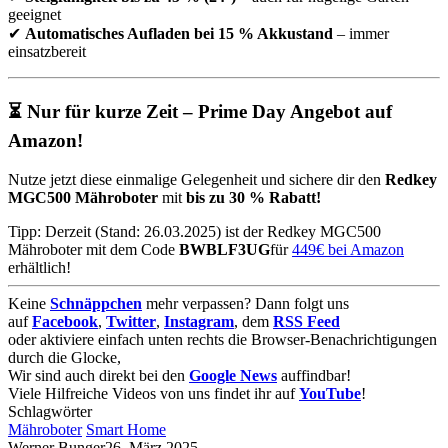
geeignet
✔
Automatisches Aufladen bei 15 % Akkustand
– immer
einsatzbereit
⏳ Nur für kurze Zeit – Prime Day Angebot auf
Amazon!
Nutze jetzt diese einmalige Gelegenheit und sichere dir den
Redkey
MGC500 Mähroboter
mit
bis zu 30 % Rabatt!
Tipp: Derzeit (Stand: 26.03.2025) ist der Redkey MGC500
Mähroboter mit dem Code
BWBLF3UG
für
449€ bei Amazon
erhältlich!
Keine
Schnäppchen
mehr verpassen? Dann folgt uns
auf
Facebook
,
Twitter
,
Instagram
, dem
RSS Feed
oder aktiviere einfach unten rechts die Browser-Benachrichtigungen
durch die Glocke,
Wir sind auch direkt bei den
Google News
auffindbar!
Viele Hilfreiche Videos von uns findet ihr auf
YouTube
!
Schlagwörter
Mähroboter
Smart Home
Werner Bunger
26. März 2025