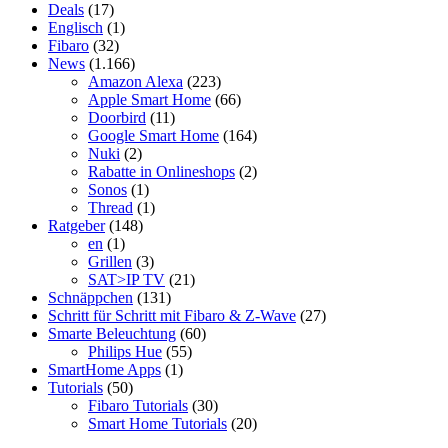
Deals
(17)
Englisch
(1)
Fibaro
(32)
News
(1.166)
Amazon Alexa
(223)
Apple Smart Home
(66)
Doorbird
(11)
Google Smart Home
(164)
Nuki
(2)
Rabatte in Onlineshops
(2)
Sonos
(1)
Thread
(1)
Ratgeber
(148)
en
(1)
Grillen
(3)
SAT>IP TV
(21)
Schnäppchen
(131)
Schritt für Schritt mit Fibaro & Z-Wave
(27)
Smarte Beleuchtung
(60)
Philips Hue
(55)
SmartHome Apps
(1)
Tutorials
(50)
Fibaro Tutorials
(30)
Smart Home Tutorials
(20)