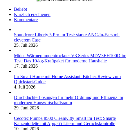
Beliebt
Kürzlich erschienen
Kommentare
Soundcore Liberty 5 Pro im Test: starke ANC-In-Ears mit
cleverem Case
25. Juli 2026
Midea Wärmepumpentrockner V3 Series MDV3EH100D im
Test: Das 10-kg-Kraftpaket für moderne Haushalte
17. Juli 2026
Ihr Smart Home mit Home Assistant: Bücher-Review zum
Quickstart-Guide
4. Juli 2026
Durchdachte Lösungen für mehr Ordnung und Effizienz im
modernen Hauswirtschaftsraum
29. Juni 2026
Cecotec Pumba 8500 CleanKitty Smart im Test: Smarte
Katzentoilette mit App, 65 Litern und Geruchskontrolle
10. Juni 2026