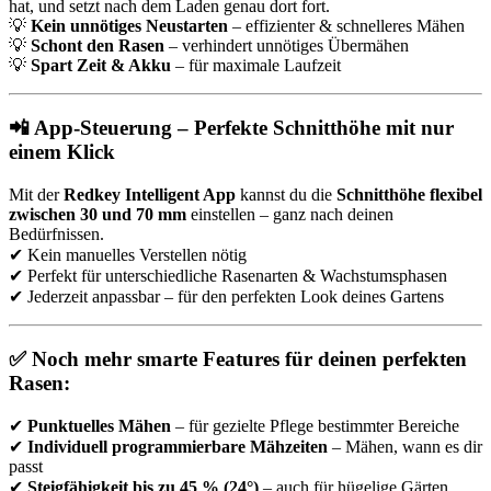
hat, und setzt nach dem Laden genau dort fort.
💡
Kein unnötiges Neustarten
– effizienter & schnelleres Mähen
💡
Schont den Rasen
– verhindert unnötiges Übermähen
💡
Spart Zeit & Akku
– für maximale Laufzeit
📲 App-Steuerung – Perfekte Schnitthöhe mit nur
einem Klick
Mit der
Redkey Intelligent App
kannst du die
Schnitthöhe flexibel
zwischen 30 und 70 mm
einstellen – ganz nach deinen
Bedürfnissen.
✔ Kein manuelles Verstellen nötig
✔ Perfekt für unterschiedliche Rasenarten & Wachstumsphasen
✔ Jederzeit anpassbar – für den perfekten Look deines Gartens
✅ Noch mehr smarte Features für deinen perfekten
Rasen:
✔
Punktuelles Mähen
– für gezielte Pflege bestimmter Bereiche
✔
Individuell programmierbare Mähzeiten
– Mähen, wann es dir
passt
✔
Steigfähigkeit bis zu 45 % (24°)
– auch für hügelige Gärten