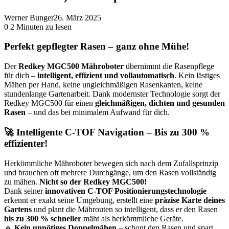
Werner Bunger
26. März 2025
0
2 Minuten zu lesen
Perfekt gepflegter Rasen – ganz ohne Mühe!
Der
Redkey MGC500 Mähroboter
übernimmt die Rasenpflege
für dich –
intelligent, effizient und vollautomatisch
. Kein lästiges
Mähen per Hand, keine ungleichmäßigen Rasenkanten, keine
stundenlange Gartenarbeit. Dank modernster Technologie sorgt der
Redkey MGC500 für einen
gleichmäßigen, dichten und gesunden
Rasen
– und das bei minimalem Aufwand für dich.
🚀 Intelligente C-TOF Navigation – Bis zu 300 %
effizienter!
Herkömmliche Mähroboter bewegen sich nach dem Zufallsprinzip
und brauchen oft mehrere Durchgänge, um den Rasen vollständig
zu mähen.
Nicht so der Redkey MGC500!
Dank seiner
innovativen C-TOF Positionierungstechnologie
erkennt er exakt seine Umgebung, erstellt eine
präzise Karte deines
Gartens
und plant die Mährouten so intelligent, dass er den Rasen
bis zu 300 % schneller
mäht als herkömmliche Geräte.
🔹
Kein unnötiges Doppelmähen
– schont den Rasen und spart