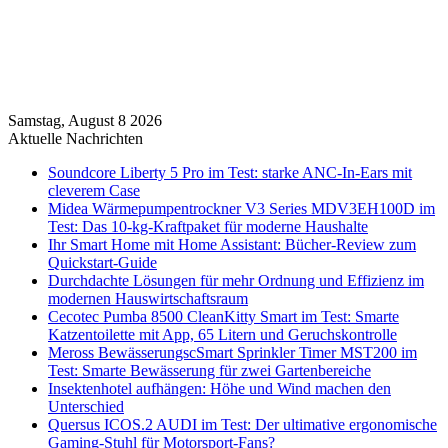
Samstag, August 8 2026
Aktuelle Nachrichten
Soundcore Liberty 5 Pro im Test: starke ANC-In-Ears mit
cleverem Case
Midea Wärmepumpentrockner V3 Series MDV3EH100D im
Test: Das 10-kg-Kraftpaket für moderne Haushalte
Ihr Smart Home mit Home Assistant: Bücher-Review zum
Quickstart-Guide
Durchdachte Lösungen für mehr Ordnung und Effizienz im
modernen Hauswirtschaftsraum
Cecotec Pumba 8500 CleanKitty Smart im Test: Smarte
Katzentoilette mit App, 65 Litern und Geruchskontrolle
Meross BewässerungscSmart Sprinkler Timer MST200 im
Test: Smarte Bewässerung für zwei Gartenbereiche
Insektenhotel aufhängen: Höhe und Wind machen den
Unterschied
Quersus ICOS.2 AUDI im Test: Der ultimative ergonomische
Gaming-Stuhl für Motorsport-Fans?