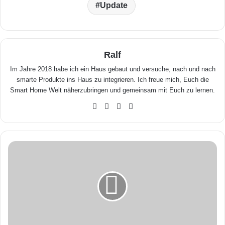
Update
Ralf
Im Jahre 2018 habe ich ein Haus gebaut und versuche, nach und nach
smarte Produkte ins Haus zu integrieren. Ich freue mich, Euch die
Smart Home Welt näherzubringen und gemeinsam mit Euch zu lernen.
We
Fa
X
Yo
bse
ceb
uTu
ite
ook
be
N
e
u
e
P
l
ä
n