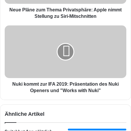
e
z
Neue Pläne zum Thema Privatsphäre: Apple nimmt
u
Stellung zu Siri-Mitschnitten
m
T
N
h
u
e
k
m
i
a
k
P
o
r
m
i
m
v
t
a
z
Nuki kommt zur IFA 2019: Präsentation des Nuki
t
u
Openers und "Works with Nuki"
s
r
p
I
h
F
Ähnliche Artikel
ä
A
r
2
e
0