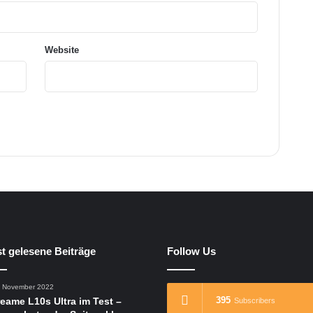
t
o
u
n
Website
t
e
r
s
t
ü
t
z
e
n
t gelesene Beiträge
Follow Us
. November 2022
395
eame L10s Ultra im Test –
Subscribers