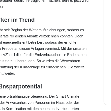
aturen deutlich erträglicher machen. Bereits jetzt wird
ert.
rker im Trend
r seit Beginn der Wetteraufzeichnungen, sodass es
ageräte reißenden Absatz verzeichnen konnten. Doch
t energieeffizient betreiben, sodass der erhöhte
ie Freude an diesen Anlagen vermiest. Mit der smarten
 v2” soll dies für die Endverbraucher ein Ende haben.
 wusste zu überzeugen. So wurden die Wetterdaten
e Nutzung der Klimaanlage zu ermöglichen. Die zweite
tt weiter.
Einsparpotential
 eine ortsabhängige Steuerung. Der Smart Climate
n der Anwesenheit von Personen im Haus oder der
. In Kombination mit den neuen und verbesserten