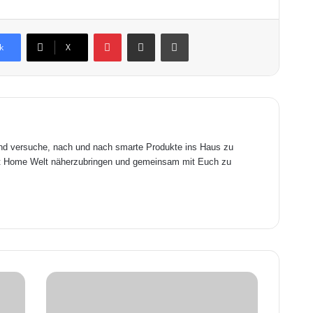
Pinterest
Teile dies per Email.
Ausdrucken
k
X
und versuche, nach und nach smarte Produkte ins Haus zu
art Home Welt näherzubringen und gemeinsam mit Euch zu
A
b
s