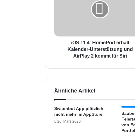
1
1
.
4
:
H
o
iOS 11.4: HomePod erhält
m
Kalender-Unterstützung und
e
AirPlay 2 kommt für Siri
P
o
d
e
r
Ähnliche Artikel
h
ä
l
Switchbot App plötzlich
t
Saube
nicht mehr im AppStore
K
Feiert
26. März 2026
a
von Ec
Portfo
l