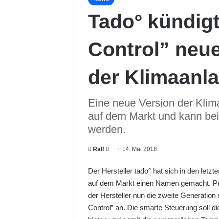
Tado° kündig
Control” neu
der Klimaanl
Eine neue Version der Klim
auf dem Markt und kann be
werden.
Ralf
F
14. Mai 2018
o
Der Hersteller tado° hat sich in den letz
l
auf dem Markt einen Namen gemacht. Pün
l
der Hersteller nun die zweite Generatio
o
Control” an. Die smarte Steuerung soll d
w