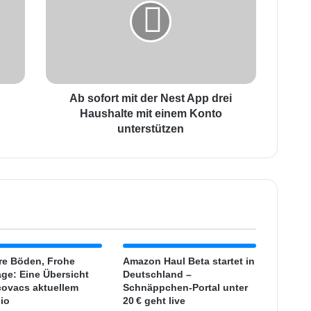
o
f
o
r
t
m
i
Ab sofort mit der Nest App drei
t
Haushalte mit einem Konto
d
unterstützen
e
r
N
e
s
t
A
p
p
re Böden, Frohe
Amazon Haul Beta startet in
d
age: Eine Übersicht
Deutschland –
ovacs aktuellem
r
Schnäppchen-Portal unter
lio
20 € geht live
e