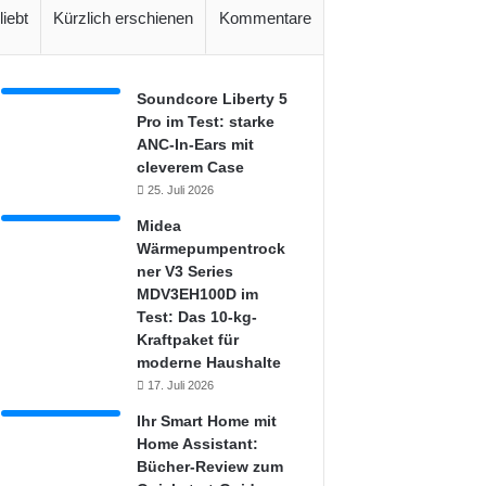
liebt
Kürzlich erschienen
Kommentare
Soundcore Liberty 5
Pro im Test: starke
ANC-In-Ears mit
cleverem Case
25. Juli 2026
Midea
Wärmepumpentrock
ner V3 Series
MDV3EH100D im
Test: Das 10-kg-
Kraftpaket für
moderne Haushalte
17. Juli 2026
Ihr Smart Home mit
Home Assistant:
Bücher-Review zum