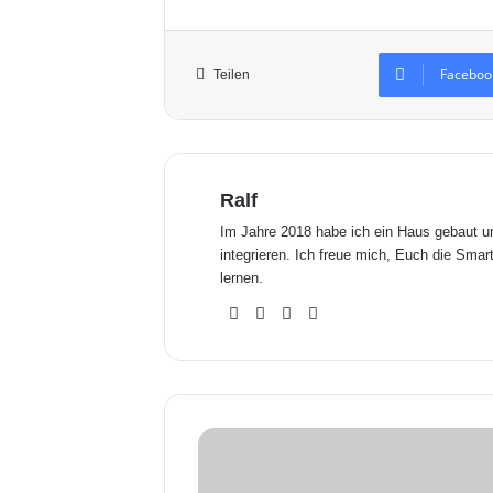
Faceboo
Teilen
Ralf
Im Jahre 2018 habe ich ein Haus gebaut 
integrieren. Ich freue mich, Euch die Sm
lernen.
We
Fa
X
Yo
bse
ceb
uTu
ite
ook
be
i
O
S