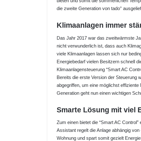
bieten und somit die sommerlichen Temper
o
die zweite Generation von tado° ausgelief
n
X
Klimaanlagen immer stä
Das Jahr 2017 war das zweitwärmste Jah
nicht verwunderlich ist, dass auch Klim
viele Klimaanlagen lassen sich nur beding
Energiebedarf vielen Besitzern schnell d
Klimaanlagensteuerung “Smart AC Control
Bereits die erste Version der Steuerung
abgegriffen, um eine möglichst effizient
Generation geht nun einen wichtigen Schri
Smarte Lösung mit viel 
Zum einen bietet die “Smart AC Control”
Assistant regelt die Anlage abhängig vo
Wohnung und spart somit gezielt Energie