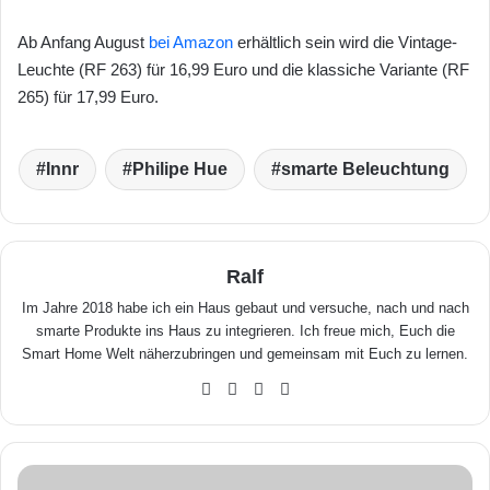
Ab Anfang August
bei Amazon
erhältlich sein wird die Vintage-
Leuchte (RF 263) für 16,99 Euro und die klassiche Variante (RF
265) für 17,99 Euro.
Innr
Philipe Hue
smarte Beleuchtung
Ralf
Im Jahre 2018 habe ich ein Haus gebaut und versuche, nach und nach
smarte Produkte ins Haus zu integrieren. Ich freue mich, Euch die
Smart Home Welt näherzubringen und gemeinsam mit Euch zu lernen.
We
Fa
X
Yo
bse
ceb
uTu
ite
ook
be
G