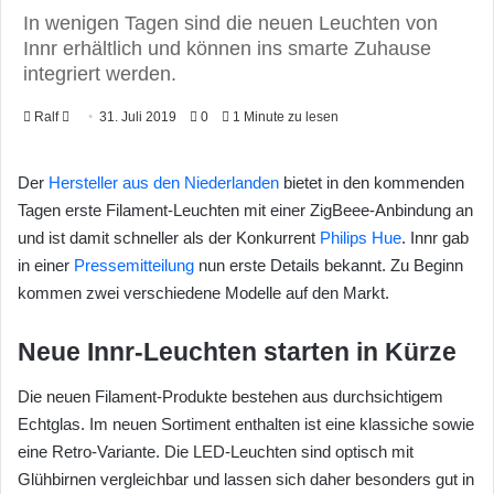
In wenigen Tagen sind die neuen Leuchten von
Innr erhältlich und können ins smarte Zuhause
integriert werden.
Ralf
F
31. Juli 2019
0
1 Minute zu lesen
o
l
Der
Hersteller aus den Niederlanden
bietet in den kommenden
l
Tagen erste Filament-Leuchten mit einer ZigBeee-Anbindung an
o
und ist damit schneller als der Konkurrent
Philips Hue
. Innr gab
w
in einer
Pressemitteilung
nun erste Details bekannt. Zu Beginn
o
kommen zwei verschiedene Modelle auf den Markt.
n
X
Neue Innr-Leuchten starten in Kürze
Die neuen Filament-Produkte bestehen aus durchsichtigem
Echtglas. Im neuen Sortiment enthalten ist eine klassiche sowie
eine Retro-Variante. Die LED-Leuchten sind optisch mit
Glühbirnen vergleichbar und lassen sich daher besonders gut in