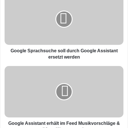
o
o
g
l
e
S
p
r
a
Google Sprachsuche soll durch Google Assistant
c
ersetzt werden
h
s
G
u
o
c
o
h
g
e
l
s
e
o
A
l
s
l
s
d
i
Google Assistant erhält im Feed Musikvorschläge &