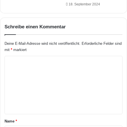
e
18. September 2024
v
t
o
z
r
t
s
Schreibe einen Kommentar
w
c
e
h
r
l
Deine E-Mail-Adresse wird nicht veröffentlicht.
Erforderliche Felder sind
d
ä
mit
*
markiert
e
g
n
e
K
&
o
g
r
m
ö
m
ß
e
e
r
n
e
t
W
e
a
Name
*
t