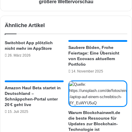
u
s
größere Wettervorschau
r
t
c
a
h
n
Ähnliche Artikel
G
t
o
e
o
r
Switchbot App plötzlich
g
h
Saubere Böden, Frohe
nicht mehr im AppStore
l
ä
Feiertage: Eine Übersicht
26. März 2026
e
l
von Ecovacs aktuellem
A
t
Portfolio
s
i
14. November 2025
s
m
i
F
s
e
Amazon Haul Beta startet in
t
Deutschland –
e
Schnäppchen-Portal unter
a
d
20 € geht live
n
M
t
15. Juli 2025
u
Warum Blockchainwelt.de
e
die beste Ressource für
s
Updates zur Blockchain-
r
i
Technologie ist
s
k