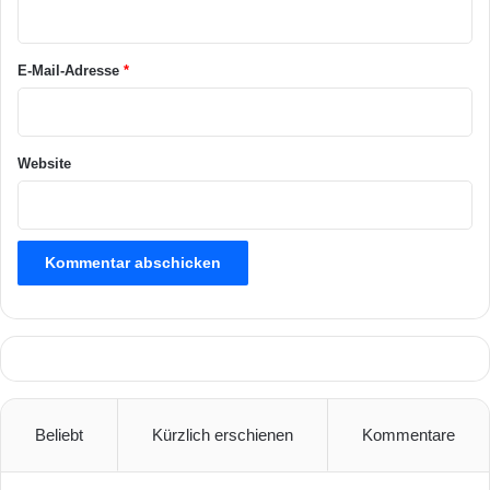
r
t
e
*
r
E-Mail-Adresse
*
v
o
r
s
Website
c
h
a
u
Beliebt
Kürzlich erschienen
Kommentare