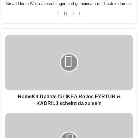
Smart Home Welt näherzubringen und gemeinsam mit Euch zu lernen.
We
Fa
X
Yo
bse
ceb
uTu
ite
ook
be
H
o
m
e
K
i
t
-
U
p
HomeKit-Update für IKEA Rollos FYRTUR &
d
KADRILJ scheint da zu sein
a
t
N
e
e
f
t
ü
a