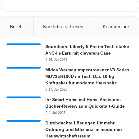
e
n
F
e
Beliebt
Kürzlich erschienen
Kommentare
n
s
t
Soundcore Liberty 5 Pro im Test: starke
e
ANC-In-Ears mit cleverem Case
r
25. Juli 2026
n
Midea Wärmepumpentrockner V3 Series
MDV3EH100D im Test: Das 10-kg-
Kraftpaket für moderne Haushalte
17. Juli 2026
Ihr Smart Home mit Home Assistant:
Bücher-Review zum Quickstart-Guide
4. Juli 2026
Durchdachte Lösungen für mehr
Ordnung und Effizienz im modernen
Hauswirtschaftsraum