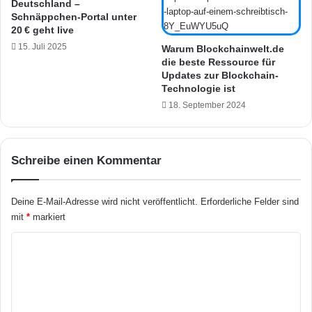
R
Deutschland –
a
Schnäppchen-Portal unter
I
t
20 € geht live
L
e
J
15. Juli 2025
:
Warum Blockchainwelt.de
s
die beste Ressource für
U
Updates zur Blockchain-
c
p
Technologie ist
h
d
e
18. September 2024
a
i
t
n
e
t
e
Schreibe einen Kommentar
d
r
a
m
z
ö
Deine E-Mail-Adresse wird nicht veröffentlicht.
Erforderliche Felder sind
u
g
mit
*
markiert
s
l
e
i
K
i
c
o
n
h
t
m
d
m
i