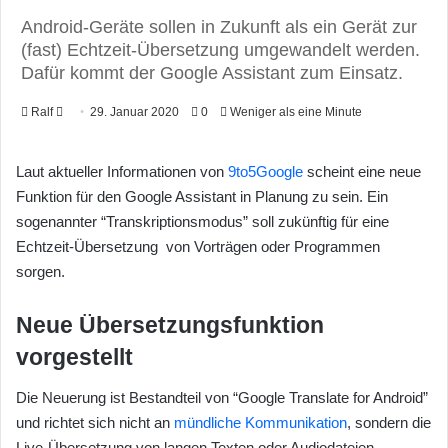
Android-Geräte sollen in Zukunft als ein Gerät zur
(fast) Echtzeit-Übersetzung umgewandelt werden.
Dafür kommt der Google Assistant zum Einsatz.
Ralf
F
29. Januar 2020
0
Weniger als eine Minute
o
l
Laut aktueller Informationen von
9to5Google
scheint eine neue
l
Funktion für den Google Assistant in Planung zu sein. Ein
o
sogenannter “Transkriptionsmodus” soll zukünftig für eine
w
Echtzeit-Übersetzung von Vorträgen oder Programmen
o
sorgen.
n
X
Neue Übersetzungsfunktion
vorgestellt
Die Neuerung ist Bestandteil von “Google Translate for Android”
und richtet sich nicht an
mündliche Kommunikation
, sondern die
Live-Übersetzung von langen Texten oder Audiodateien.