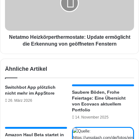
r
t
I
m
K
o
E
H
A
e
R
i
Netatmo Heizkörperthermostate: Update ermöglicht
o
z
die Erkennung von geöffneten Fenstern
l
k
l
ö
o
r
Ähnliche Artikel
s
p
F
e
Y
r
Switchbot App plötzlich
R
t
Saubere Böden, Frohe
nicht mehr im AppStore
T
h
Feiertage: Eine Übersicht
26. März 2026
U
e
von Ecovacs aktuellem
R
r
Portfolio
&
m
14. November 2025
K
o
A
s
D
t
Amazon Haul Beta startet in