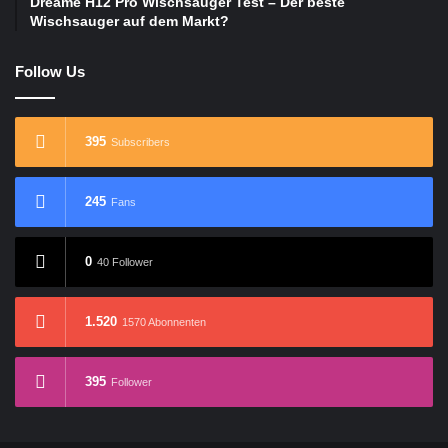
Dreame H12 Pro Wischsauger Test – Der beste
Wischsauger auf dem Markt?
Follow Us
395
Subscribers
245
Fans
0
40 Follower
1.520
1570 Abonnenten
395
Follower