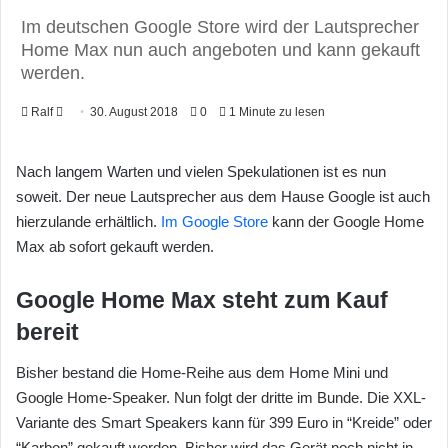
Im deutschen Google Store wird der Lautsprecher
Home Max nun auch angeboten und kann gekauft
werden.
Ralf
F
30. August 2018
0
1 Minute zu lesen
o
l
Nach langem Warten und vielen Spekulationen ist es nun
l
soweit. Der neue Lautsprecher aus dem Hause Google ist auch
o
hierzulande erhältlich.
Im Google Store
kann der Google Home
w
Max ab sofort gekauft werden.
o
n
Google Home Max steht zum Kauf
X
bereit
Bisher bestand die Home-Reihe aus dem Home Mini und
Google Home-Speaker. Nun folgt der dritte im Bunde. Die XXL-
Variante des Smart Speakers kann für 399 Euro in “Kreide” oder
“Karbon” gekauft werden. Bisher wird das Gerät noch nicht in