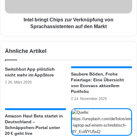
r
e
i
u
n
e
g
Intel bringt Chips zur Verknüpfung von
r
t
Sprachassistenten auf den Markt
S
C
o
h
n
i
Ähnliche Artikel
o
p
s
s
A
z
Switchbot App plötzlich
M
u
Saubere Böden, Frohe
nicht mehr im AppStore
P
r
Feiertage: Eine Übersicht
26. März 2026
v
V
von Ecovacs aktuellem
o
e
Portfolio
r
r
14. November 2025
g
k
e
n
s
ü
Amazon Haul Beta startet in
t
Deutschland –
p
Schnäppchen-Portal unter
e
f
20 € geht live
l
u