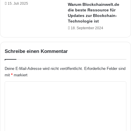
l
15. Juli 2025
n
Warum Blockchainwelt.de
t
die beste Ressource für
g
Updates zur Blockchain-
&
v
Technologie ist
K
o
o
18. September 2024
n
o
S
p
p
e
r
Schreibe einen Kommentar
r
a
a
c
t
h
Deine E-Mail-Adresse wird nicht veröffentlicht.
Erforderliche Felder sind
i
a
mit
*
markiert
o
s
n
s
K
m
i
o
i
s
t
t
m
S
e
m
o
n
n
e
t
a
e
n