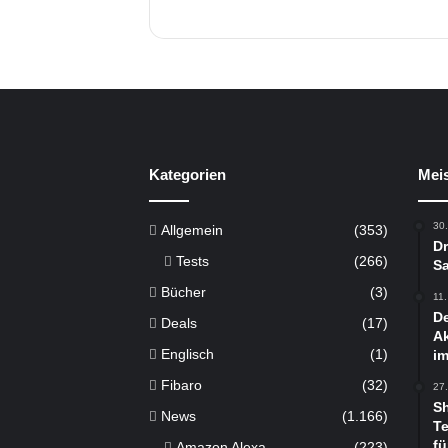
u
n
g
e
n
Kategorien
Meis
30
Allgemein
(353)
Dr
Tests
(266)
Sa
Bücher
(3)
11
De
Deals
(17)
Ak
Englisch
(1)
im
Fibaro
(32)
27
S
News
(1.166)
Te
fü
Amazon Alexa
(223)