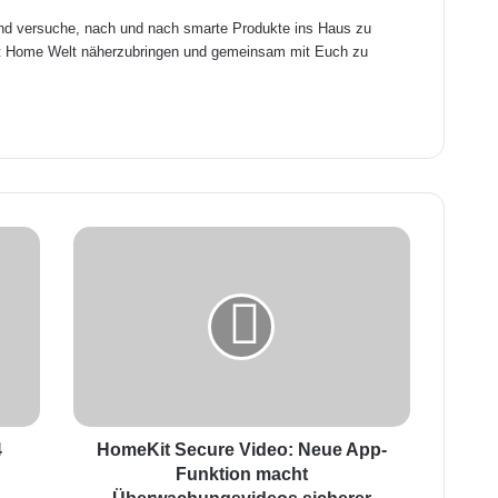
und versuche, nach und nach smarte Produkte ins Haus zu
art Home Welt näherzubringen und gemeinsam mit Euch zu
H
o
m
e
K
i
t
S
e
4
c
HomeKit Secure Video: Neue App-
u
Funktion macht
r