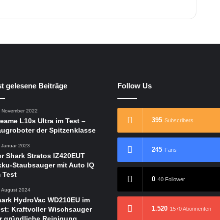
d
e
o
s
s
i
c
h
e
t gelesene Beiträge
Follow Us
r
e
. November 2022
r
395
eame L10s Ultra im Test –
Subscribers
ugroboter der Spitzenklasse
. Januar 2023
245
Fans
r Shark Stratos IZ420EUT
ku-Staubsauger mit Auto IQ
 Test
0
40 Follower
. August 2024
hark HydroVac WD210EU im
1.520
st: Kraftvoller Wischsauger
1570 Abonnenten
r gründliche Reinigung