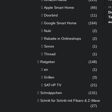
Apple Smart Home
(66)
19
D
Doorbird
(11)
Te
a
Google Smart Home
(164)
Nuki
(2)
Rabatte in Onlineshops
(2)
Sonos
(1)
Thread
(1)
Ratgeber
(148)
en
(1)
Grillen
(3)
SAT>IP TV
(21)
Schnäppchen
(131)
Schritt für Schritt mit Fibaro & Z-Wave
(27)