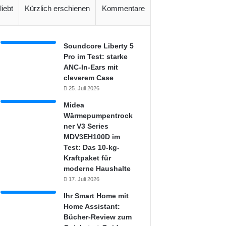
liebt
Kürzlich erschienen
Kommentare
Soundcore Liberty 5
Pro im Test: starke
ANC-In-Ears mit
cleverem Case
25. Juli 2026
Midea
Wärmepumpentrock
ner V3 Series
MDV3EH100D im
Test: Das 10-kg-
Kraftpaket für
moderne Haushalte
17. Juli 2026
Ihr Smart Home mit
Home Assistant:
Bücher-Review zum