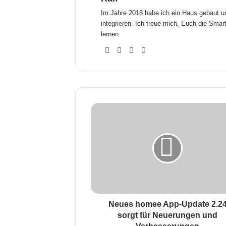
Im Jahre 2018 habe ich ein Haus gebaut 
integrieren. Ich freue mich, Euch die Sm
lernen.
We
Fa
X
Yo
bse
ceb
uTu
ite
ook
be
N
e
u
e
s
h
o
m
e
e
Neues homee App-Update 2.2
A
sorgt für Neuerungen und
p