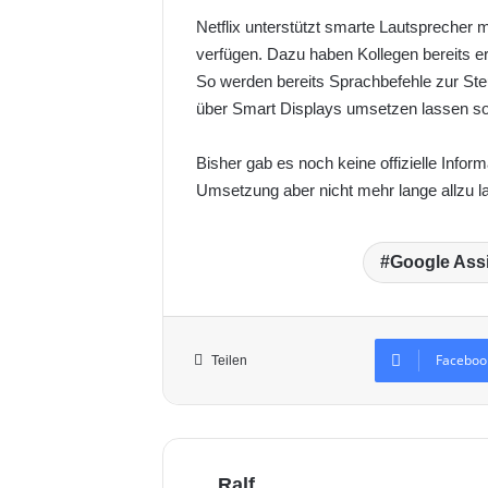
n
Netflix unterstützt smarte Lautsprecher m
X
verfügen. Dazu haben Kollegen bereits e
So werden bereits Sprachbefehle zur St
über Smart Displays umsetzen lassen so
Bisher gab es noch keine offizielle Inform
Umsetzung aber nicht mehr lange allzu la
Google Assi
Faceboo
Teilen
Ralf