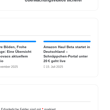
Überwachungsvideos sicherer
e
V
i
d
e
o
:
N
e
re Böden, Frohe
Amazon Haul Beta startet in
u
age: Eine Übersicht
Deutschland –
ovacs aktuellem
e
Schnäppchen-Portal unter
lio
20 € geht live
A
p
ovember 2025
15. Juli 2025
p
-
F
u
n
k
t
i
.
Erforderliche Felder sind mit
*
markiert