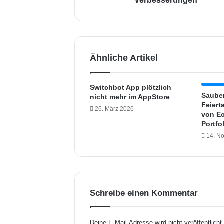
Verbesserungen
p
-
U
p
d
Ähnliche Artikel
a
t
e
Switchbot App plötzlich
2
Saube
nicht mehr im AppStore
.
Feiert
26. März 2026
2
von Ec
Portfo
4
s
14. N
o
r
g
t
f
Schreibe einen Kommentar
ü
r
N
Deine E-Mail-Adresse wird nicht veröffentlicht