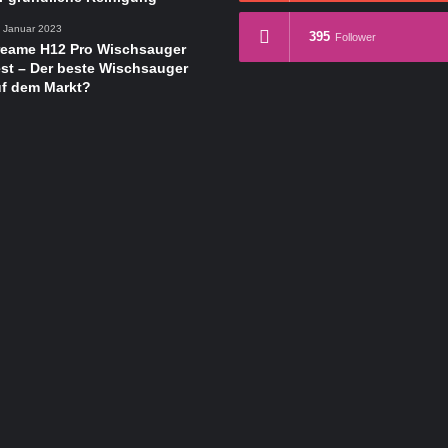
. Januar 2023
395
Follower
reame H12 Pro Wischsauger
st – Der beste Wischsauger
uf dem Markt?