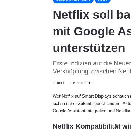
Netflix soll b
mit Google As
unterstützen
Erste Indizien auf die Neue
Verknüpfung zwischen Netfl
Ralf
F
6. Juni 2019
o
Wer Netflix auf Smart Displays schauen 
l
sich in naher Zukunft jedoch ändern. Aktu
l
Google Assistant-Integration und Netzflix g
o
w
Netflix-Kompatibilität wi
o