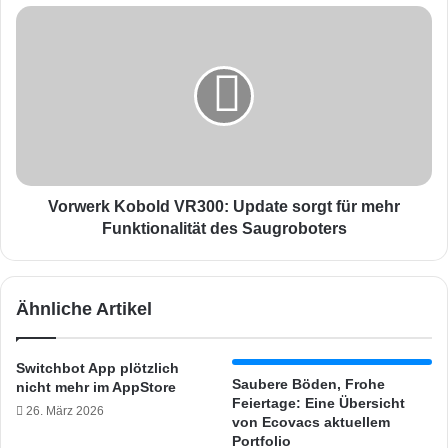
s
V
i
o
n
r
d
w
i
e
n
r
R
k
o
K
u
o
t
b
Vorwerk Kobold VR300: Update sorgt für mehr
i
o
Funktionalität des Saugroboters
n
l
e
d
n
V
Ähnliche Artikel
v
R
e
3
r
0
Switchbot App plötzlich
w
0
Saubere Böden, Frohe
nicht mehr im AppStore
e
:
Feiertage: Eine Übersicht
26. März 2026
n
U
von Ecovacs aktuellem
d
p
Portfolio