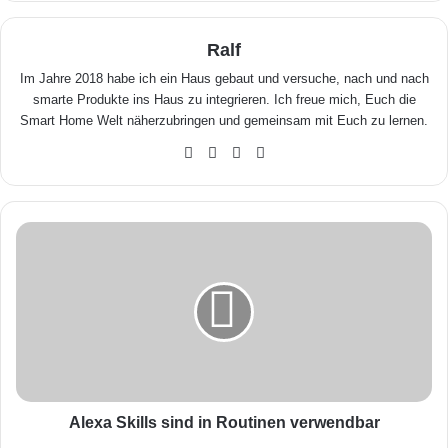
Ralf
Im Jahre 2018 habe ich ein Haus gebaut und versuche, nach und nach
smarte Produkte ins Haus zu integrieren. Ich freue mich, Euch die
Smart Home Welt näherzubringen und gemeinsam mit Euch zu lernen.
We
Fa
X
Yo
bse
ceb
uTu
ite
ook
be
A
l
e
x
a
S
k
i
l
l
Alexa Skills sind in Routinen verwendbar
s