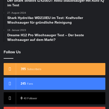
Der Shark Stratos IZ420EUT Akku-Staubsauger mit Auto IQ
im Test
27. August 2024
Shark HydroVac WD210EU im Test: Kraftvoller
Wischsauger für gründliche Reinigung
19. Januar 2023
Dreame H12 Pro Wischsauger Test – Der beste
Wischsauger auf dem Markt?
Follow Us
395
Subscribers
245
Fans
0
40 Follower