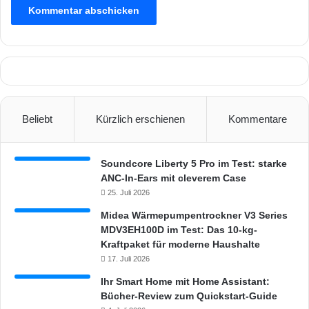
r
s
Beliebt
Kürzlich erschienen
Kommentare
Soundcore Liberty 5 Pro im Test: starke
ANC-In-Ears mit cleverem Case
25. Juli 2026
Midea Wärmepumpentrockner V3 Series
MDV3EH100D im Test: Das 10-kg-
Kraftpaket für moderne Haushalte
17. Juli 2026
Ihr Smart Home mit Home Assistant:
Bücher-Review zum Quickstart-Guide