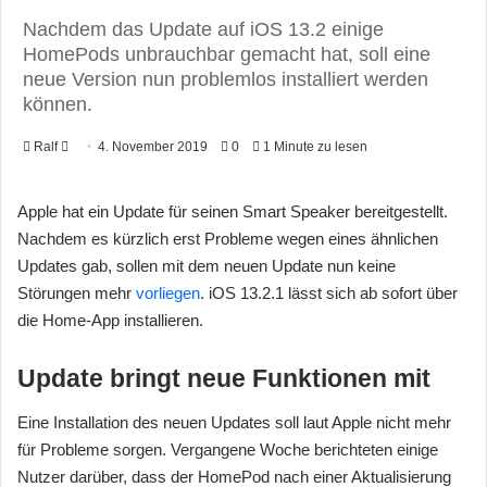
Nachdem das Update auf iOS 13.2 einige
HomePods unbrauchbar gemacht hat, soll eine
neue Version nun problemlos installiert werden
können.
Ralf
F
4. November 2019
0
1 Minute zu lesen
o
l
Apple hat ein Update für seinen Smart Speaker bereitgestellt.
l
Nachdem es kürzlich erst Probleme wegen eines ähnlichen
o
Updates gab, sollen mit dem neuen Update nun keine
w
Störungen mehr
vorliegen
. iOS 13.2.1 lässt sich ab sofort über
o
die Home-App installieren.
n
X
Update bringt neue Funktionen mit
Eine Installation des neuen Updates soll laut Apple nicht mehr
für Probleme sorgen. Vergangene Woche berichteten einige
Nutzer darüber, dass der HomePod nach einer Aktualisierung