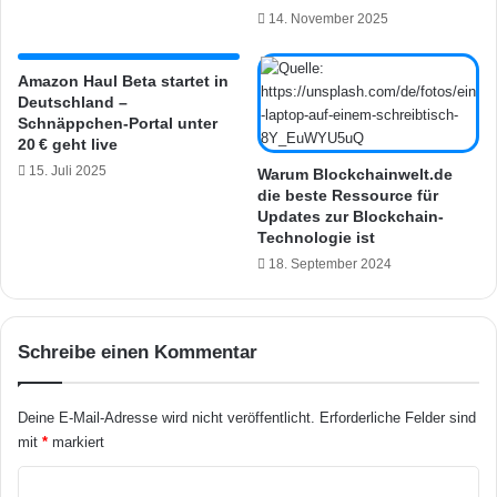
b
d
14. November 2025
a
a
r
t
e
Amazon Haul Beta startet in
Deutschland –
s
Schnäppchen-Portal unter
o
20 € geht live
r
15. Juli 2025
g
Warum Blockchainwelt.de
die beste Ressource für
t
Updates zur Blockchain-
f
Technologie ist
ü
18. September 2024
r
m
e
h
Schreibe einen Kommentar
r
F
u
Deine E-Mail-Adresse wird nicht veröffentlicht.
Erforderliche Felder sind
n
mit
*
markiert
k
t
K