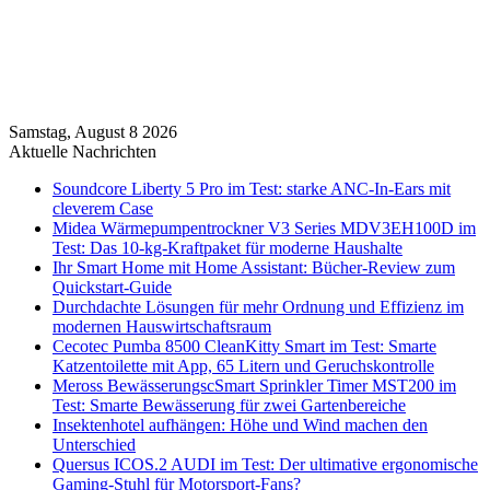
Samstag, August 8 2026
Aktuelle Nachrichten
Soundcore Liberty 5 Pro im Test: starke ANC-In-Ears mit
cleverem Case
Midea Wärmepumpentrockner V3 Series MDV3EH100D im
Test: Das 10-kg-Kraftpaket für moderne Haushalte
Ihr Smart Home mit Home Assistant: Bücher-Review zum
Quickstart-Guide
Durchdachte Lösungen für mehr Ordnung und Effizienz im
modernen Hauswirtschaftsraum
Cecotec Pumba 8500 CleanKitty Smart im Test: Smarte
Katzentoilette mit App, 65 Litern und Geruchskontrolle
Meross BewässerungscSmart Sprinkler Timer MST200 im
Test: Smarte Bewässerung für zwei Gartenbereiche
Insektenhotel aufhängen: Höhe und Wind machen den
Unterschied
Quersus ICOS.2 AUDI im Test: Der ultimative ergonomische
Gaming-Stuhl für Motorsport-Fans?