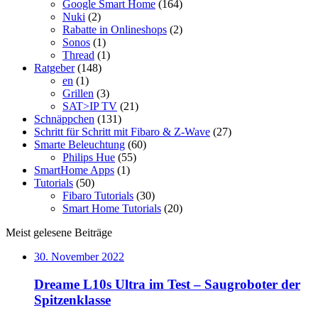
Google Smart Home
(164)
Nuki
(2)
Rabatte in Onlineshops
(2)
Sonos
(1)
Thread
(1)
Ratgeber
(148)
en
(1)
Grillen
(3)
SAT>IP TV
(21)
Schnäppchen
(131)
Schritt für Schritt mit Fibaro & Z-Wave
(27)
Smarte Beleuchtung
(60)
Philips Hue
(55)
SmartHome Apps
(1)
Tutorials
(50)
Fibaro Tutorials
(30)
Smart Home Tutorials
(20)
Meist gelesene Beiträge
30. November 2022
Dreame L10s Ultra im Test – Saugroboter der
Spitzenklasse