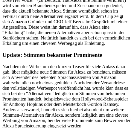
Lose Her Voice?” (zu Deutsch: Hat Alexa ihre Stimme verloren?)
wird von vielen Branchenexperten und Zuschauern so gedeutet,
dass die aktuell bekannte Alexa Stimme womöglich schon im
Februar durch neue Alternativen ergänzt wird. In dem Clip zeigt
sich Amazon Gründer und CEO Jeff Bezos im Gespräch mit einer
Angestellten. Diese weist ihn darauf hin, dass Alexa eine
“Erkältung” habe, die neuen Alternativen aber schon quasi in den
Startlöchern stehen. Natürlich handelt es sich bei der vermeintlichen
Erkältung um einen cleveren Werbegag als Einleitung.
Update: Stimmen bekannter Prominente
Nachdem der Wirbel um den kurzen Teaser für viele Anlass dazu
gab, über mögliche neue Stimmen für Alexa zu berichten, müssen
sich Anwender des beliebten Sprachassistenten von Amazon
wahrscheinlich noch etwas gedulden. Nachdem der Versandriese
den vollständigen Werbespot veröffentlicht hat, wurde klar, dass es
sich bei den “Alternativen” lediglich um Stimmen von bekannten
Prominenten handelt, beispielsweise dem Hollywood-Schauspieler
Sir Anthony Hopkins oder dem Meisterkoch Gordon Ramsey.
Anders als erwartet, handelt es sich hierbei also nicht um weitere
Stimmen-Alternativen für Alexa, sondern lediglich um eine clevere
Werbung von Amazon, bei der viele Prominente zum Bewerben der
Alexa Sprachsteuerung eingesetzt werden.