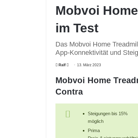
Mobvoi Home 
im Test
Das Mobvoi Home Treadmill 
App-Konnektivität und Stei
Ralf
F
13. März 2023
o
Mobvoi Home Treadmi
l
l
Contra
o
w
o
Steigungen bis 15%
n
möglich
X
Prima