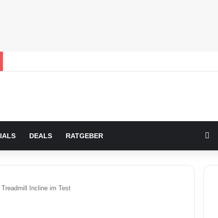
Zu
IALS
DEALS
RATGEBER
readmill Incline im Test