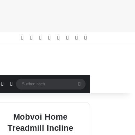
Facebook
X
YouTube
Buy Me a Coffee
RSS
Anmelden
Zufällige Artikel
Sidebar
fällige Artikel
Sidebar
Skin umschalten
Suchen
nach
Mobvoi Home
Treadmill Incline