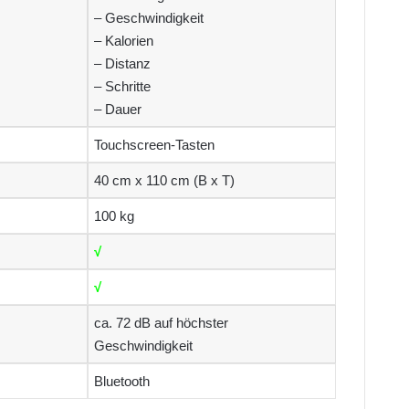
– Geschwindigkeit
– Kalorien
– Distanz
– Schritte
– Dauer
Touchscreen-Tasten
40 cm x 110 cm (B x T)
100 kg
√
√
ca. 72 dB auf höchster
Geschwindigkeit
Bluetooth