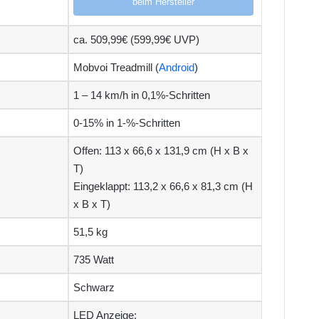
beim Hersteller
ca. 509,99€ (599,99€ UVP)
Mobvoi Treadmill (
Android
)
1 – 14 km/h in 0,1%-Schritten
0-15% in 1-%-Schritten
Offen: 113 x 66,6 x 131,9 cm (H x B x
T)
Eingeklappt: 113,2 x 66,6 x 81,3 cm (H
x B x T)
51,5 kg
735 Watt
Schwarz
LED Anzeige: