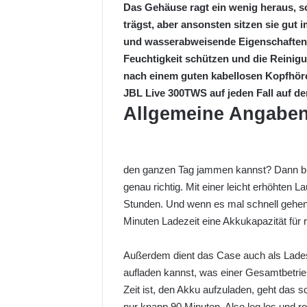
Das Gehäuse ragt ein wenig heraus, so
trägst, aber ansonsten sitzen sie gut 
und wasserabweisende Eigenschaften, d
Feuchtigkeit schützen und die Reinig
nach einem guten kabellosen Kopfhörer
JBL Live 300TWS auf jeden Fall auf d
Allgemeine Angabe
den ganzen Tag jammen kannst? Dann bis
genau richtig. Mit einer leicht erhöhten La
Stunden. Und wenn es mal schnell gehen 
Minuten Ladezeit eine Akkukapazität für 
Außerdem dient das Case auch als Lades
aufladen kannst, was einer Gesamtbetri
Zeit ist, den Akku aufzuladen, geht das s
nur knapp 90 Minuten. Also leg los und r