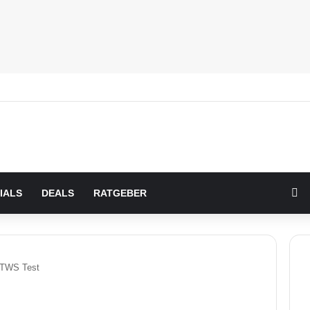
Zu
IALS
DEALS
RATGEBER
 TWS Test