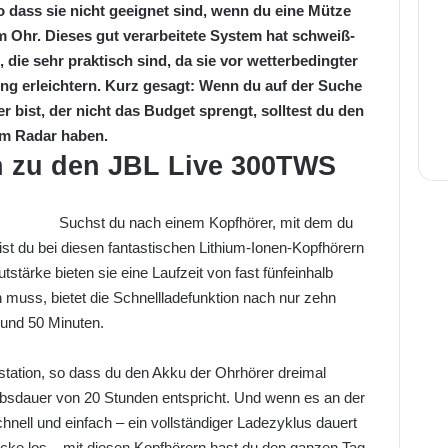
 dass sie nicht geeignet sind, wenn du eine Mütze
im Ohr. Dieses gut verarbeitete System hat schweiß-
ie sehr praktisch sind, da sie vor wetterbedingter
ung erleichtern. Kurz gesagt: Wenn du auf der Suche
 bist, der nicht das Budget sprengt, solltest du den
em Radar haben.
n zu den
JBL Live 300TWS
Suchst du nach einem Kopfhörer, mit dem du
t du bei diesen fantastischen Lithium-Ionen-Kopfhörern
utstärke bieten sie eine Laufzeit von fast fünfeinhalb
muss, bietet die Schnellladefunktion nach nur zehn
rund 50 Minuten.
tation, so dass du den Akku der Ohrhörer dreimal
ebsdauer von 20 Stunden entspricht. Und wenn es an der
chnell und einfach – ein vollständiger Ladezyklus dauert
ocke los – mit diesen Kopfhörern hast du den ganzen Tag