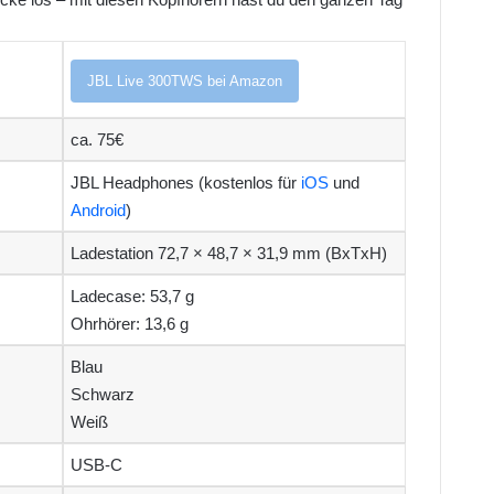
JBL Live 300TWS bei Amazon
ca. 75€
JBL Headphones (kostenlos für
iOS
und
Android
)
Ladestation 72,7 × 48,7 × 31,9 mm
(BxTxH)
Ladecase: 53,7 g
Ohrhörer: 13,6 g
Blau
Schwarz
Weiß
USB-C