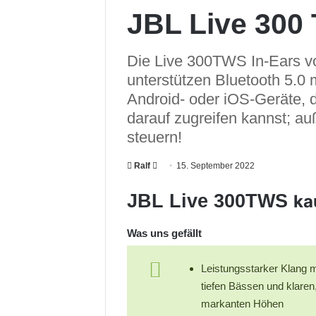
JBL Live 300
Die Live 300TWS In-Ears von
unterstützen Bluetooth 5.0 m
Android- oder iOS-Geräte,
darauf zugreifen kannst; a
steuern!
Ralf
F
15. September 2022
o
JBL Live 300TWS
ka
l
l
Was uns gefällt
o
w
o
Leistungsstarker Klang m
n
tiefen Bässen und klaren
X
markanten Höhen