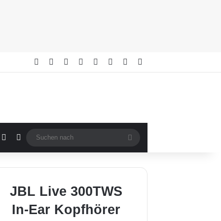
Facebook
X
YouTube
Buy Me a Coffee
RSS
Anmelden
Zufällige Artikel
Sidebar
fällige Artikel
Sidebar
Skin umschalten
Suchen
nach
JBL Live 300TWS
In-Ear Kopfhörer