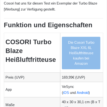
Cosori hat uns für diesen Test ein Exemplar der Turbo Blaze
[Werbung] zur Verfügung gestellt.
Funktion und Eigenschaften
COSORI Turbo
Die Cosori Turbo
Blaze XXL 6L
Blaze
Heißluftfritteuse
Heißluftfritteuse
kaufen bei
Amazon
Preis (UVP)
169,99€ (UVP)
VeSync
App
(
iOS
und
Android
)
40 x 30 x 30,1 cm (B x T
Maße