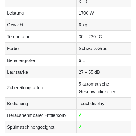
x H)
Leistung
1700 W
Gewicht
6 kg
Temperatur
30 – 230 °C
Farbe
Schwarz/Grau
Behältergröße
6 L
Lautstärke
27 – 55 dB
5 automatische
Zubereitungsarten
Geschwindigkeiten
Bedienung
Touchdisplay
Herausnehmbarer Frittierkorb
√
Spülmaschinengeeignet
√