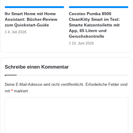
n
W
Ihr Smart Home mit Home
Cecotec Pumba 8500
o
Assistant: Bücher-Review
CleanKitty Smart im Test:
h
zum Quickstart-Guide
Smarte Katzentoilette mit
n
App, 65 Litern und
4. Juli 2026
k
Geruchskontrolle
o
10. Juni 2026
m
f
o
r
Schreibe einen Kommentar
t
Deine E-Mail-Adresse wird nicht veröffentlicht.
Erforderliche Felder sind
mit
*
markiert
K
o
m
m