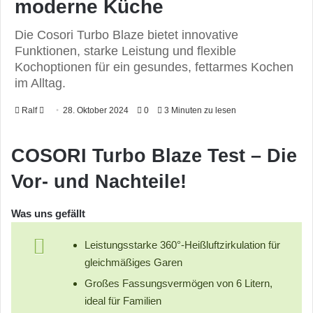
moderne Küche
Die Cosori Turbo Blaze bietet innovative
Funktionen, starke Leistung und flexible
Kochoptionen für ein gesundes, fettarmes Kochen
im Alltag.
Ralf
F
28. Oktober 2024
0
3 Minuten zu lesen
o
l
COSORI Turbo Blaze
Test – Die
l
Vor- und Nachteile!
o
w
o
Was uns gefällt
n
Leistungsstarke 360°-Heißluftzirkulation für
X
gleichmäßiges Garen
Großes Fassungsvermögen von 6 Litern,
ideal für Familien