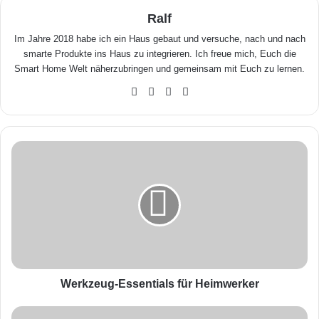
Ralf
Im Jahre 2018 habe ich ein Haus gebaut und versuche, nach und nach
smarte Produkte ins Haus zu integrieren. Ich freue mich, Euch die
Smart Home Welt näherzubringen und gemeinsam mit Euch zu lernen.
We
Fa
X
Yo
bse
ceb
uTu
ite
ook
be
W
e
r
k
z
e
u
g
-
E
Werkzeug-Essentials für Heimwerker
s
s
S