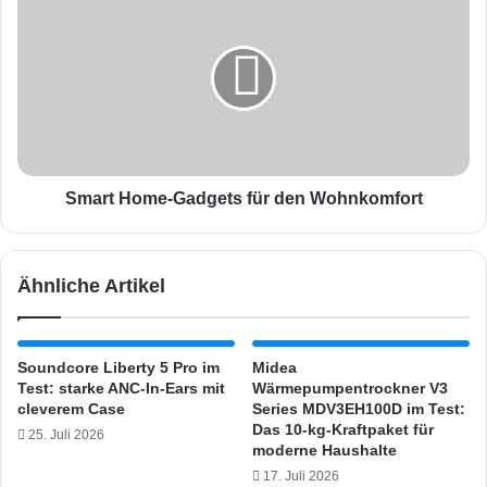
e
m
n
a
t
r
i
t
a
H
l
o
s
m
f
e
ü
-
Smart Home-Gadgets für den Wohnkomfort
r
G
H
a
e
d
Ähnliche Artikel
i
g
m
e
w
t
e
s
Soundcore Liberty 5 Pro im
Midea
r
f
Test: starke ANC-In-Ears mit
Wärmepumpentrockner V3
k
ü
cleverem Case
Series MDV3EH100D im Test:
e
r
Das 10-kg-Kraftpaket für
25. Juli 2026
r
d
moderne Haushalte
e
17. Juli 2026