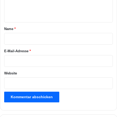
e
n
t
a
Name
*
r
*
E-Mail-Adresse
*
Website